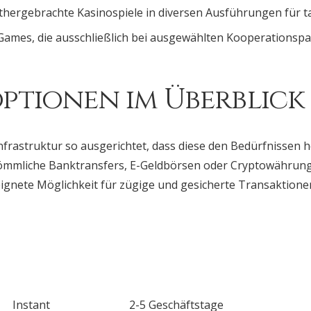
thergebrachte Kasinospiele in diversen Ausführungen für ta
ames, die ausschließlich bei ausgewählten Kooperationspar
ptionen im Überblick
nfrastruktur so ausgerichtet, dass diese den Bedürfnissen 
kömmliche Banktransfers, E-Geldbörsen oder Cryptowährung
gnete Möglichkeit für zügige und gesicherte Transaktione
Instant
2-5 Geschäftstage