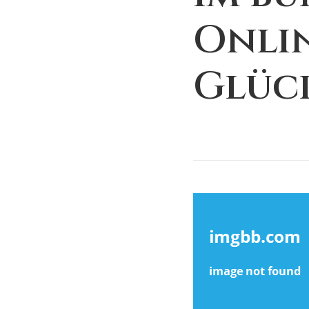
Onli
Glüc