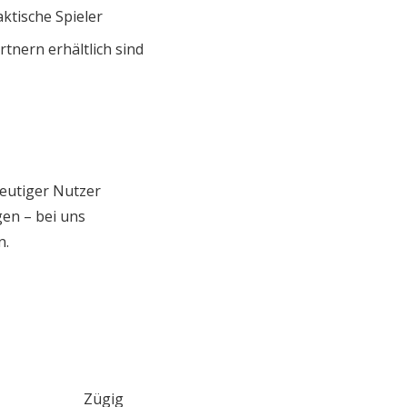
ktische Spieler
tnern erhältlich sind
heutiger Nutzer
en – bei uns
n.
Zügig