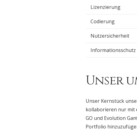
Lizenzierung
Codierung
Nutzersicherheit
Informationsschutz
Unser u
Unser Kernstück unsere
kollaborieren nur mit
GO und Evolution Gamin
Portfolio hinzuzufüg