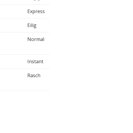
Express
Eilig
Normal
Instant
Rasch