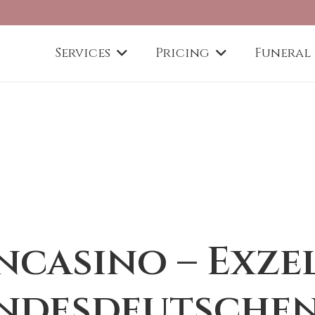
Services
Pricing
Funeral
ncasino – Exze
undesdeutsche