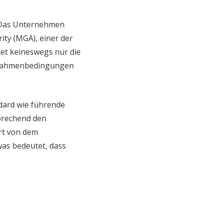
. Das Unternehmen
ty (MGA), einer der
et keineswegs nur die
e Rahmenbedingungen
ndard wie führende
prechend den
rt von dem
as bedeutet, dass