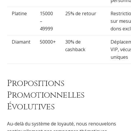
personna
Platine
15000
25% de retour
Restricti
–
sur mesu
49999
dons excl
Diamant
50000+
30% de
Déplace
cashback
VIP, vécu
uniques
Propositions
Promotionnelles
Évolutives
Au-delà du système de loyauté, nous renouvelons