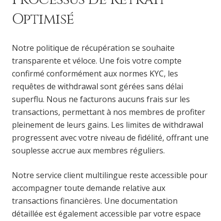
Optimisé
Notre politique de récupération se souhaite
transparente et véloce. Une fois votre compte
confirmé conformément aux normes KYC, les
requêtes de withdrawal sont gérées sans délai
superflu. Nous ne facturons aucuns frais sur les
transactions, permettant à nos membres de profiter
pleinement de leurs gains. Les limites de withdrawal
progressent avec votre niveau de fidélité, offrant une
souplesse accrue aux membres réguliers.
Notre service client multilingue reste accessible pour
accompagner toute demande relative aux
transactions financières. Une documentation
détaillée est également accessible par votre espace