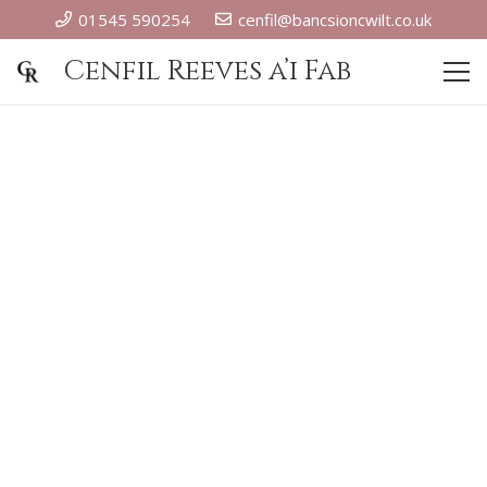
01545 590254
cenfil@bancsioncwilt.co.uk
Cenfil Reeves a’i Fab