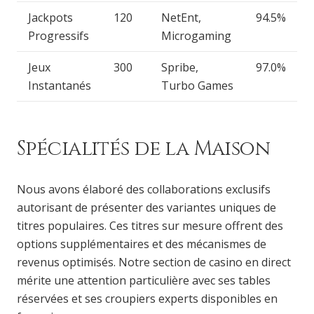
Jackpots
120
NetEnt,
94.5%
Progressifs
Microgaming
Jeux
300
Spribe,
97.0%
Instantanés
Turbo Games
Spécialités de la Maison
Nous avons élaboré des collaborations exclusifs
autorisant de présenter des variantes uniques de
titres populaires. Ces titres sur mesure offrent des
options supplémentaires et des mécanismes de
revenus optimisés. Notre section de casino en direct
mérite une attention particulière avec ses tables
réservées et ses croupiers experts disponibles en