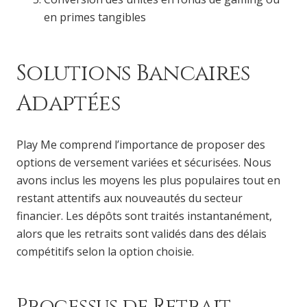
en primes tangibles
Solutions Bancaires
Adaptées
Play Me comprend l’importance de proposer des
options de versement variées et sécurisées. Nous
avons inclus les moyens les plus populaires tout en
restant attentifs aux nouveautés du secteur
financier. Les dépôts sont traités instantanément,
alors que les retraits sont validés dans des délais
compétitifs selon la option choisie.
Processus de Retrait