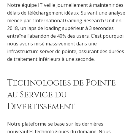
Notre équipe IT veille journellement à maintenir des
délais de téléchargement idéaux. Suivant une analyse
menée par l’International Gaming Research Unit en
2018, un laps de loading supérieur à 3 secondes
entraîne l’abandon de 40% des users. C’est pourquoi
nous avons misé massivement dans une
infrastructure server de pointe, assurant des durées
de traitement inférieurs à une seconde.
Technologies de Pointe
au Service du
Divertissement
Notre plateforme se base sur les dernières
nouveautés technologiques du domaine. Nous