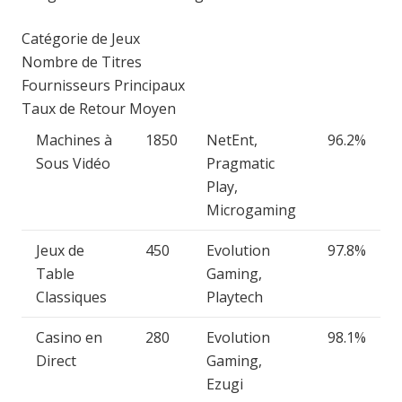
Catégorie de Jeux
Nombre de Titres
Fournisseurs Principaux
Taux de Retour Moyen
Machines à
1850
NetEnt,
96.2%
Sous Vidéo
Pragmatic
Play,
Microgaming
Jeux de
450
Evolution
97.8%
Table
Gaming,
Classiques
Playtech
Casino en
280
Evolution
98.1%
Direct
Gaming,
Ezugi