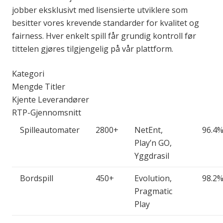
jobber eksklusivt med lisensierte utviklere som
besitter vores krevende standarder for kvalitet og
fairness. Hver enkelt spill får grundig kontroll før
tittelen gjøres tilgjengelig på vår plattform.
Kategori
Mengde Titler
Kjente Leverandører
RTP-Gjennomsnitt
Spilleautomater
2800+
NetEnt,
96.4
Play’n GO,
Yggdrasil
Bordspill
450+
Evolution,
98.2
Pragmatic
Play