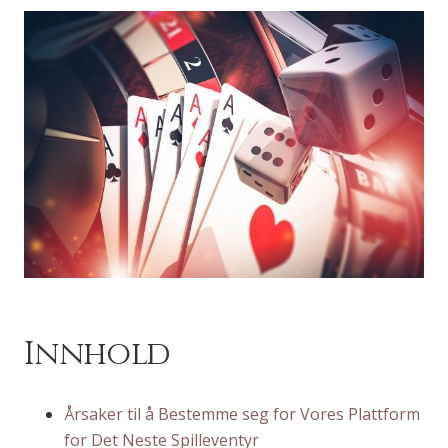
Innhold
Årsaker til å Bestemme seg for Vores Plattform
for Det Neste Spilleventyr