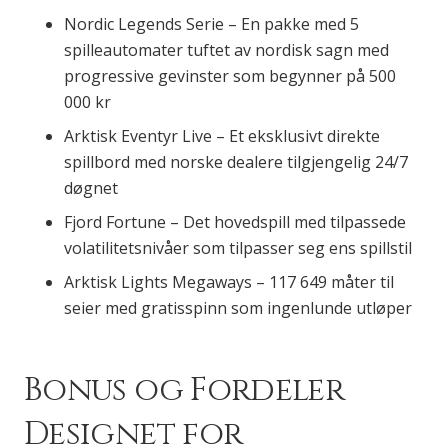
Nordic Legends Serie – En pakke med 5
spilleautomater tuftet av nordisk sagn med
progressive gevinster som begynner på 500
000 kr
Arktisk Eventyr Live – Et eksklusivt direkte
spillbord med norske dealere tilgjengelig 24/7
døgnet
Fjord Fortune – Det hovedspill med tilpassede
volatilitetsnivåer som tilpasser seg ens spillstil
Arktisk Lights Megaways – 117 649 måter til
seier med gratisspinn som ingenlunde utløper
Bonus og Fordeler
Designet for