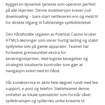
bygget en dynamisk tjeneste som opererer perfekt
på alle skjermer. Denne mobilversjon krever null
downloading – bare start nettleseren ens og meld til
for direkte tilgang til fullstendige spillbiblioteket.
Den håndholdte utgaven av PoleStar Casino bruker
HTML5-løsninger som sikrer hurtig lasting og stabil
spillytelse selv på gamle apparater. Teamet har
forbedret grensesnittet ekstra for
berøringsskjermer, med logiske bevegelser og
strategisk lokaliserte kontroller som gjør at
navigasjon enkel med én hånd.
Vår kundeservice er aktiv hele døgnet rundt med live
support, e-post og telefon. Støtteteamet denne
omfatter av lokale spesialister som forstår såvel
spillebransjen og spillernes unike kravene til