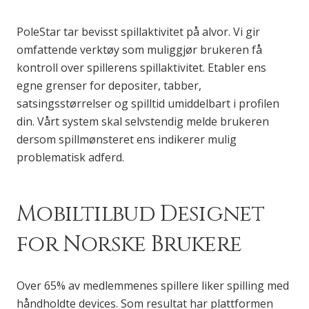
PoleStar tar bevisst spillaktivitet på alvor. Vi gir
omfattende verktøy som muliggjør brukeren få
kontroll over spillerens spillaktivitet. Etabler ens
egne grenser for depositer, tabber,
satsingsstørrelser og spilltid umiddelbart i profilen
din. Vårt system skal selvstendig melde brukeren
dersom spillmønsteret ens indikerer mulig
problematisk adferd.
Mobiltilbud Designet
for Norske Brukere
Over 65% av medlemmenes spillere liker spilling med
håndholdte devices. Som resultat har plattformen