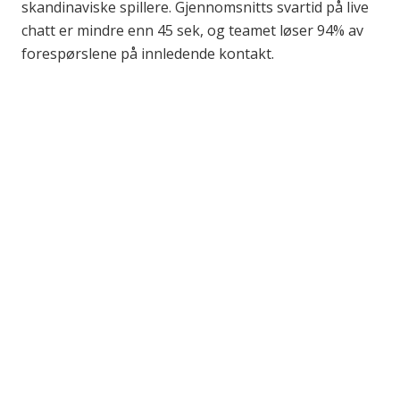
skandinaviske spillere. Gjennomsnitts svartid på live
chatt er mindre enn 45 sek, og teamet løser 94% av
forespørslene på innledende kontakt.