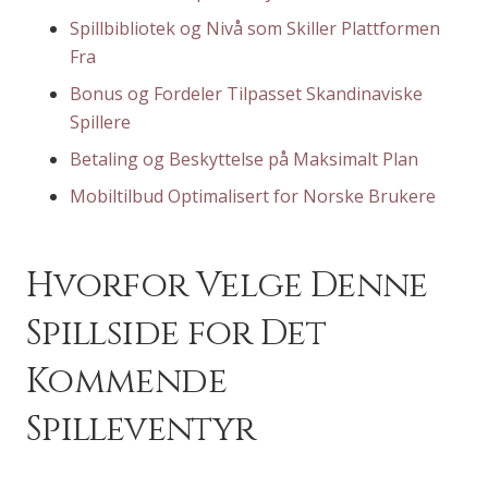
Spillbibliotek og Nivå som Skiller Plattformen
Fra
Bonus og Fordeler Tilpasset Skandinaviske
Spillere
Betaling og Beskyttelse på Maksimalt Plan
Mobiltilbud Optimalisert for Norske Brukere
Hvorfor Velge Denne
Spillside for Det
Kommende
Spilleventyr