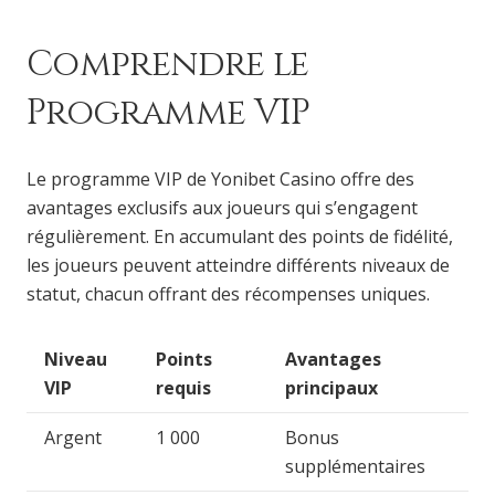
Comprendre le
Programme VIP
Le programme VIP de Yonibet Casino offre des
avantages exclusifs aux joueurs qui s’engagent
régulièrement. En accumulant des points de fidélité,
les joueurs peuvent atteindre différents niveaux de
statut, chacun offrant des récompenses uniques.
Niveau
Points
Avantages
VIP
requis
principaux
Argent
1 000
Bonus
supplémentaires