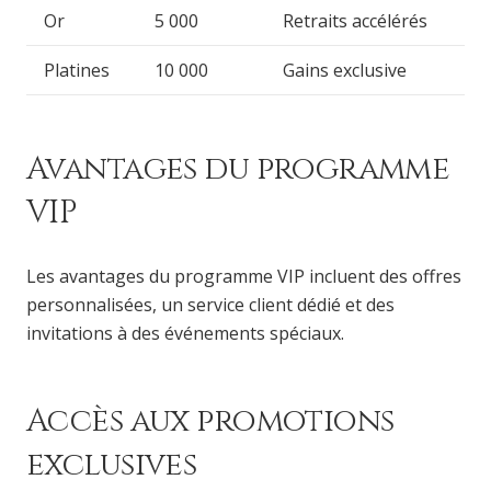
Or
5 000
Retraits accélérés
Platines
10 000
Gains exclusive
Avantages du programme
VIP
Les avantages du programme VIP incluent des offres
personnalisées, un service client dédié et des
invitations à des événements spéciaux.
Accès aux promotions
exclusives