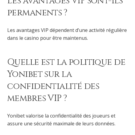
Les avantages VIP sont-ils
permanents ?
Les avantages VIP dépendent d’une activité régulière
dans le casino pour être maintenus.
Quelle est la politique de
Yonibet sur la
confidentialité des
membres VIP ?
Yonibet valorise la confidentialité des joueurs et
assure une sécurité maximale de leurs données.