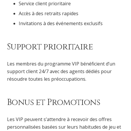
Service client prioritaire
Accès à des retraits rapides
Invitations à des événements exclusifs
Support prioritaire
Les membres du programme VIP bénéficient d’un
support client 24/7 avec des agents dédiés pour
résoudre toutes les préoccupations.
Bonus et Promotions
Les VIP peuvent s’attendre à recevoir des offres
personnalisées basées sur leurs habitudes de jeu et