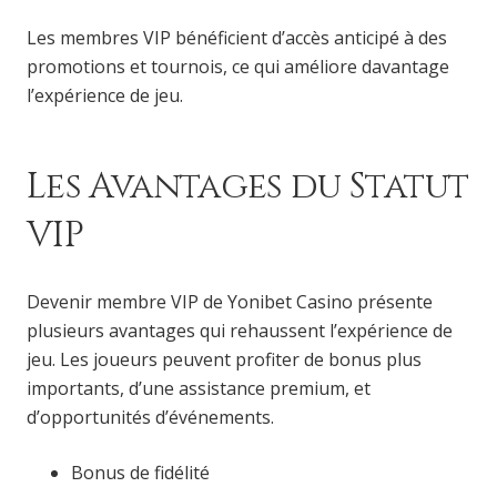
Les membres VIP bénéficient d’accès anticipé à des
promotions et tournois, ce qui améliore davantage
l’expérience de jeu.
Les Avantages du Statut
VIP
Devenir membre VIP de Yonibet Casino présente
plusieurs avantages qui rehaussent l’expérience de
jeu. Les joueurs peuvent profiter de bonus plus
importants, d’une assistance premium, et
d’opportunités d’événements.
Bonus de fidélité