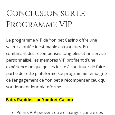
Conclusion sur le
Programme VIP
Le programme VIP de Yonibet Casino offre une
valeur ajoutée inestimable aux joueurs. En
combinant des récompenses tangibles et un service
personnalisé, les membres VIP profitent d’une
expérience unique qui les incite à continuer de faire
partie de cette plateforme. Ce programme témoigne
de l’engagement de Yonibet à récompenser ceux qui
soutiennent leur plateforme.
Faits Rapides sur Yonibet Casino
Points VIP peuvent être échangés contre des