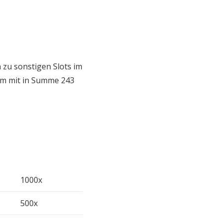
 zu sonstigen Slots im
em mit in Summe 243
1000x
500x