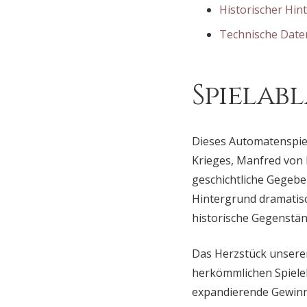
Historischer Hi
Technische Date
Spielab
Dieses Automatenspie
Krieges, Manfred von R
geschichtliche Gegebe
Hintergrund dramatisc
historische Gegenstän
Das Herzstück unsere
herkömmlichen Spielel
expandierende Gewinnr