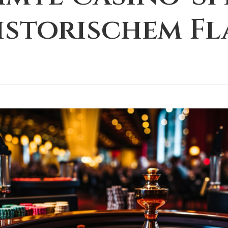
istorischem Fl