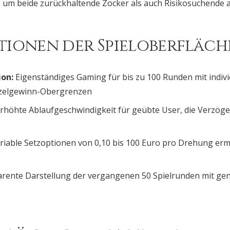
t, um beide zurückhaltende Zocker als auch Risikosuchende
ionen der Spieloberfläch
ion:
Eigenständiges Gaming für bis zu 100 Runden mit indiv
zelgewinn-Obergrenzen
rhöhte Ablaufgeschwindigkeit für geübte User, die Verzög
riable Setzoptionen von 0,10 bis 100 Euro pro Drehung erm
rente Darstellung der vergangenen 50 Spielrunden mit gen