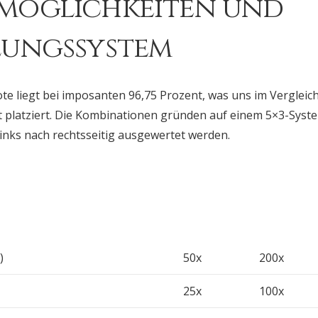
möglichkeiten und
lungssystem
e liegt bei imposanten 96,75 Prozent, was uns im Vergleich
 platziert. Die Kombinationen gründen auf einem 5×3-Syst
links nach rechtsseitig ausgewertet werden.
)
50x
200x
25x
100x