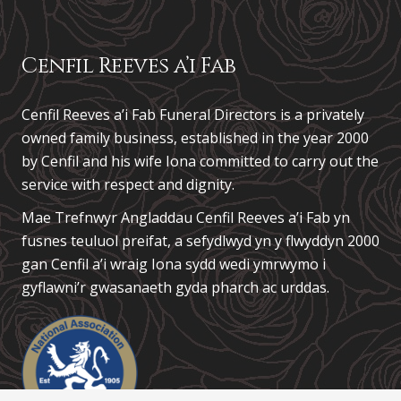
Cenfil Reeves a’i Fab
Cenfil Reeves a’i Fab Funeral Directors is a privately
owned family business, established in the year 2000
by Cenfil and his wife Iona committed to carry out the
service with respect and dignity.
Mae Trefnwyr Angladdau
Cenfil Reeves a’i Fab
yn
fusnes teuluol preifat, a sefydlwyd yn y flwyddyn 2000
gan Cenfil a’i wraig Iona sydd wedi ymrwymo i
gyflawni’r gwasanaeth gyda pharch ac urddas.