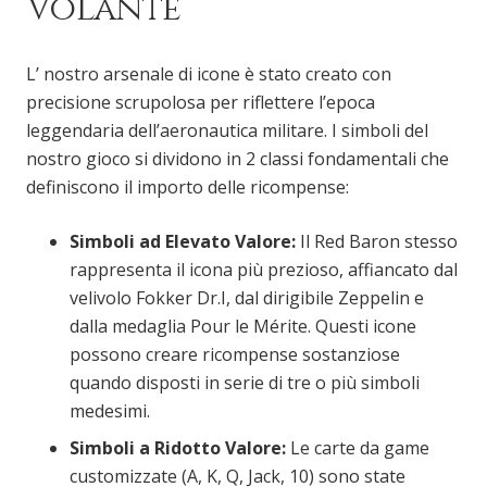
Volante
L’ nostro arsenale di icone è stato creato con
precisione scrupolosa per riflettere l’epoca
leggendaria dell’aeronautica militare. I simboli del
nostro gioco si dividono in 2 classi fondamentali che
definiscono il importo delle ricompense:
Simboli ad Elevato Valore:
Il Red Baron stesso
rappresenta il icona più prezioso, affiancato dal
velivolo Fokker Dr.I, dal dirigibile Zeppelin e
dalla medaglia Pour le Mérite. Questi icone
possono creare ricompense sostanziose
quando disposti in serie di tre o più simboli
medesimi.
Simboli a Ridotto Valore:
Le carte da game
customizzate (A, K, Q, Jack, 10) sono state