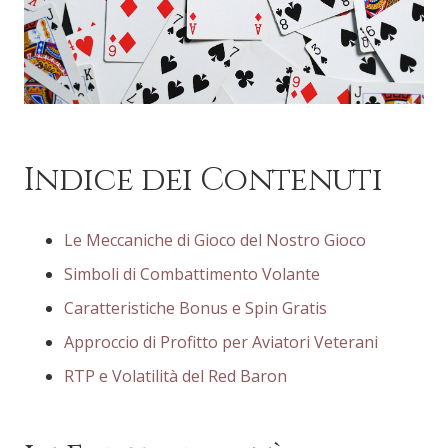
Indice dei Contenuti
Le Meccaniche di Gioco del Nostro Gioco
Simboli di Combattimento Volante
Caratteristiche Bonus e Spin Gratis
Approccio di Profitto per Aviatori Veterani
RTP e Volatilità del Red Baron