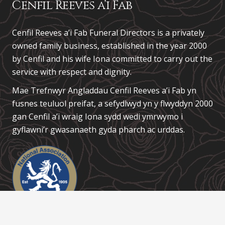
Cenfil Reeves a’i Fab
Cenfil Reeves a’i Fab Funeral Directors is a privately
owned family business, established in the year 2000
by Cenfil and his wife Iona committed to carry out the
service with respect and dignity.
Mae Trefnwyr Angladdau
Cenfil Reeves a’i Fab
yn
fusnes teuluol preifat, a sefydlwyd yn y flwyddyn 2000
gan Cenfil a’i wraig Iona sydd wedi ymrwymo i
gyflawni’r gwasanaeth gyda pharch ac urddas.