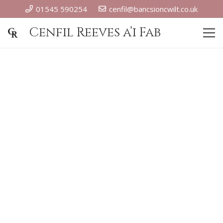
01545 590254
cenfil@bancsioncwilt.co.uk
Cenfil Reeves a’i Fab