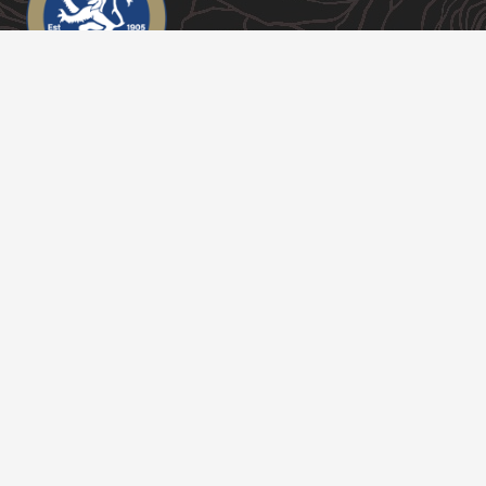
Links / Dolenni
About Us
Contact
Funeral Services
Coffins
Funeral Plans
Chapel of Rest
Pricing
Funeral Notices