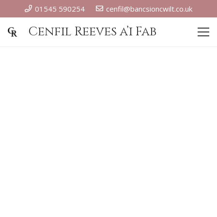
01545 590254
cenfil@bancsioncwilt.co.uk
Cenfil Reeves a’i Fab