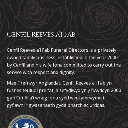
Cenfil Reeves a’i Fab
Cenfil Reeves a’i Fab Funeral Directors is a privately
owned family business, established in the year 2000
by Cenfil and his wife Iona committed to carry out the
service with respect and dignity.
Mae Trefnwyr Angladdau
Cenfil Reeves a’i Fab
yn
fusnes teuluol preifat, a sefydlwyd yn y flwyddyn 2000
gan Cenfil a’i wraig Iona sydd wedi ymrwymo i
gyflawni’r gwasanaeth gyda pharch ac urddas.