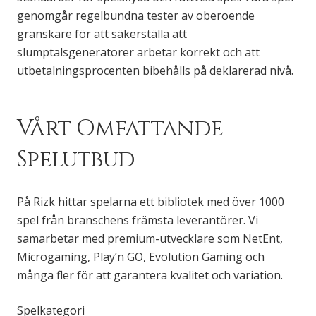
genomgår regelbundna tester av oberoende
granskare för att säkerställa att
slumptalsgeneratorer arbetar korrekt och att
utbetalningsprocenten bibehålls på deklarerad nivå.
Vårt Omfattande
Spelutbud
På Rizk hittar spelarna ett bibliotek med över 1000
spel från branschens främsta leverantörer. Vi
samarbetar med premium-utvecklare som NetEnt,
Microgaming, Play’n GO, Evolution Gaming och
många fler för att garantera kvalitet och variation.
Spelkategori