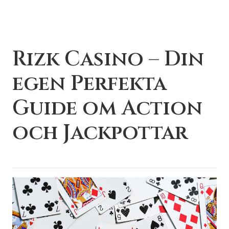
Rizk Casino – Din
egen Perfekta
Guide om Action
och Jackpottar