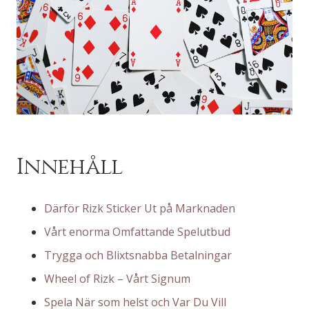
Innehåll
Därför Rizk Sticker Ut på Marknaden
Vårt enorma Omfattande Spelutbud
Trygga och Blixtsnabba Betalningar
Wheel of Rizk – Vårt Signum
Spela När som helst och Var Du Vill