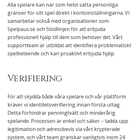
Alla spelare kan när som helst sätta personliga
gränser för sitt spel direkt i kontoinställningarna. Vi
samarbetar också med organisationer som
Spelpaus.se och Stödlinjen för att erbjuda
professionell hjälp till dem som behöver det. Vårt
supportteam är utbildat att identifiera problematiskt
spelbeteende och kan proaktivt erbjuda hjälp.
Verifiering
För att skydda både våra spelare och vår plattform
kräver vi identitetsverifiering innan första uttag.
Detta förhindrar penningtvätt och minderårig
spelande. Processen är enkel och säker – ladda upp
legitimation och adressbevis via vårt krypterade
system, och vårt team granskar vanligtvis inom 24