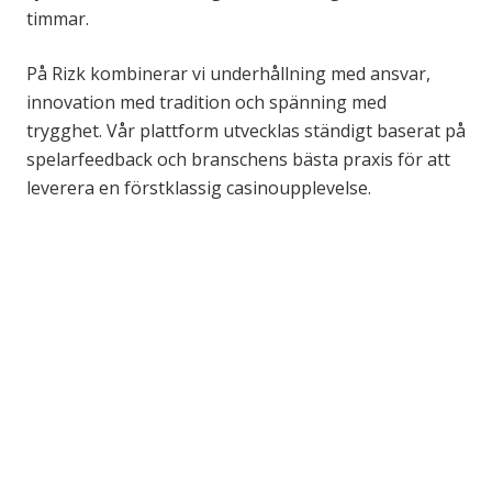
timmar.
På Rizk kombinerar vi underhållning med ansvar,
innovation med tradition och spänning med
trygghet. Vår plattform utvecklas ständigt baserat på
spelarfeedback och branschens bästa praxis för att
leverera en förstklassig casinoupplevelse.