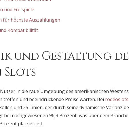
 und Freispiele
n für höchste Auszahlungen
und Kompatibilität
k und Gestaltung de
 Slots
t Nutzer in die raue Umgebung des amerikanischen Westens
 treffen und beeindruckende Preise warten. Bei
rodeoslots
ollen und 25 Linien, der durch seine dynamische Varianz bes
gt bei nachgewiesenen 96,3 Prozent, was über dem Branche
ozent platziert ist.