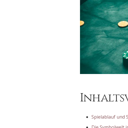
Inhalts
Spielablauf und 
Die Symbolwelt 