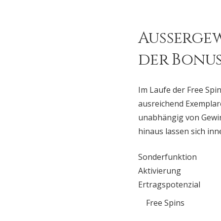
Außergew
der Bonus
Im Laufe der Free Spi
ausreichend Exemplar
unabhängig von Gewin
hinaus lassen sich in
Sonderfunktion
Aktivierung
Ertragspotenzial
Free Spins