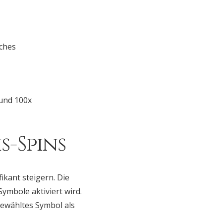
ches
und 100x
-Spins
ikant steigern. Die
ymbole aktiviert wird.
gewähltes Symbol als