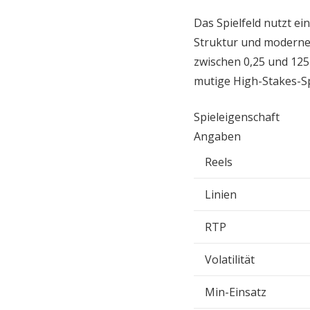
Das Spielfeld nutzt ei
Struktur und modernen
zwischen 0,25 und 12
mutige High-Stakes-Sp
Spieleigenschaft
Angaben
Reels
Linien
RTP
Volatilität
Min-Einsatz