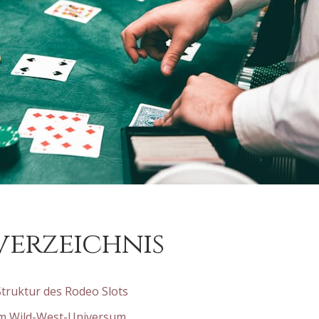
verzeichnis
Struktur des Rodeo Slots
im Wild-West-Universum