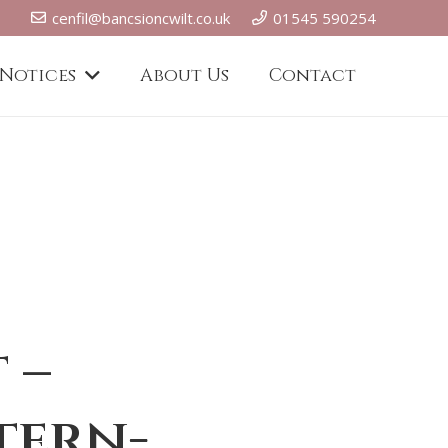
cenfil@bancsioncwilt.co.uk
01545 590254
 Notices
About Us
Contact
 –
tern-