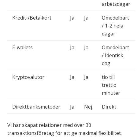
arbetsdagar
Kredit-/Betalkort
Ja
Ja
Omedelbart
/ 1-2 hela
dagar
E-wallets
Ja
Ja
Omedelbart
/ Identisk
dag
Kryptovalutor
Ja
Ja
tio till
trettio
minuter
Direktbanksmetoder
Ja
Nej
Direkt
Vi har skapat relationer med över 30
transaktionsföretag för att ge maximal flexibilitet.