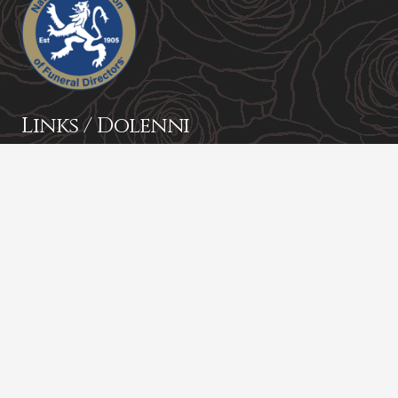
Links / Dolenni
About Us
Contact
Funeral Services
Coffins
Funeral Plans
Chapel of Rest
Pricing