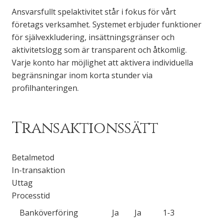
Ansvarsfullt spelaktivitet står i fokus för vårt
företags verksamhet. Systemet erbjuder funktioner
för självexkludering, insättningsgränser och
aktivitetslogg som är transparent och åtkomlig.
Varje konto har möjlighet att aktivera individuella
begränsningar inom korta stunder via
profilhanteringen.
Transaktionssätt
Betalmetod
In-transaktion
Uttag
Processtid
Banköverföring
Ja
Ja
1-3