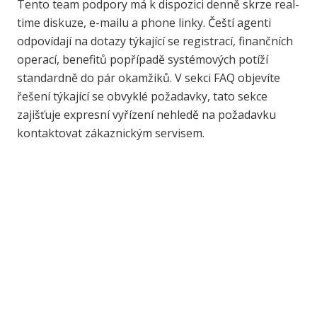
Tento team podpory má k dispozici denně skrze real-
time diskuze, e-mailu a phone linky. Čeští agenti
odpovídají na dotazy týkající se registrací, finančních
operací, benefitů popřípadě systémových potíží
standardně do pár okamžiků. V sekci FAQ objevíte
řešení týkající se obvyklé požadavky, tato sekce
zajišťuje expresní vyřízení nehledě na požadavku
kontaktovat zákaznickým servisem.