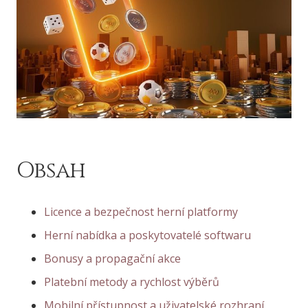
Obsah
Licence a bezpečnost herní platformy
Herní nabídka a poskytovatelé softwaru
Bonusy a propagační akce
Platební metody a rychlost výběrů
Mobilní přístupnost a uživatelské rozhraní