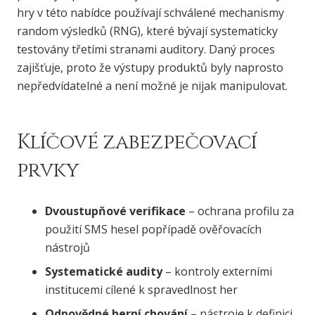
hry v této nabídce používají schválené mechanismy
random výsledků (RNG), které bývají systematicky
testovány třetími stranami auditory. Daný proces
zajišťuje, proto že výstupy produktů byly naprosto
nepředvídatelné a není možné je nijak manipulovat.
Klíčové zabezpečovací
prvky
Dvoustupňové verifikace
– ochrana profilu za
použití SMS hesel popřípadě ověřovacích
nástrojů
Systematické audity
– kontroly externími
institucemi cílené k spravedlnost her
Odpovědné herní chování
– nástroje k definici