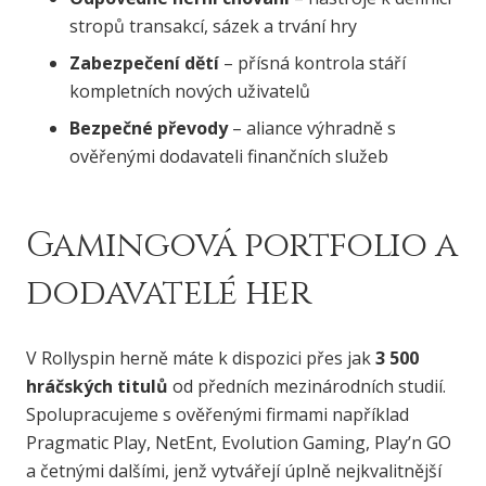
stropů transakcí, sázek a trvání hry
Zabezpečení dětí
– přísná kontrola stáří
kompletních nových uživatelů
Bezpečné převody
– aliance výhradně s
ověřenými dodavateli finančních služeb
Gamingová portfolio a
dodavatelé her
V Rollyspin herně máte k dispozici přes jak
3 500
hráčských titulů
od předních mezinárodních studií.
Spolupracujeme s ověřenými firmami například
Pragmatic Play, NetEnt, Evolution Gaming, Play’n GO
a četnými dalšími, jenž vytvářejí úplně nejkvalitnější