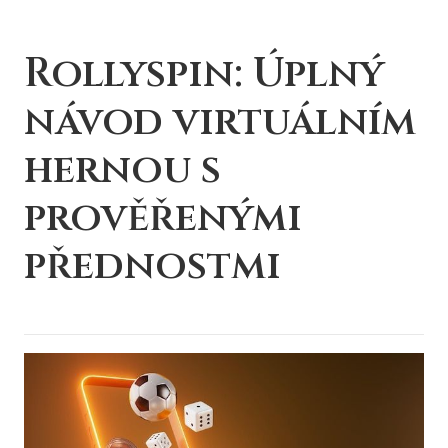
Rollyspin: Úplný
návod virtuálním
hernou s
prověřenými
přednostmi