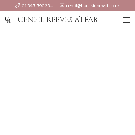
01545 590254
cenfil@bancsioncwilt.co.uk
Cenfil Reeves a’i Fab