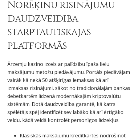
Norēķinu risinājumu
daudzveidība
starptautiskajās
platformās
Ārzemju kazino izcels ar palīdzību īpaša lielu
maksājumu metožu piedāvājumu. Portāls piedāvājam
vairāk kā nekā 50 atšķirīgas iemaksas kā arī
izmaksas risinājumi, sākot no tradicionālajām bankas
debetkartēm līdzenā modernākajām kriptovalūtu
sistēmām. Dotā daudzveidība garantē, kā katrs
spēlētājs spēj identificēt sev labāko kā arī ērtigāko
veidu, kādā veidā kontrolēt personīgos līdzekļus.
Klasiskās maksājumu kredītkartes nodrošinot