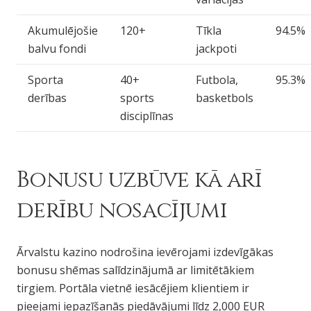
Akumulējošie
120+
Tīkla
94.5%
balvu fondi
jackpoti
Sporta
40+
Futbola,
95.3%
derības
sports
basketbols
disciplīnas
Bonusu uzbūve kā arī
derību nosacījumi
Ārvalstu kazino nodrošina ievērojami izdevīgākas
bonusu shēmas salīdzinājumā ar limitētākiem
tirgiem. Portāla vietnē iesācējiem klientiem ir
pieejami iepazīšanās piedāvājumi līdz 2,000 EUR