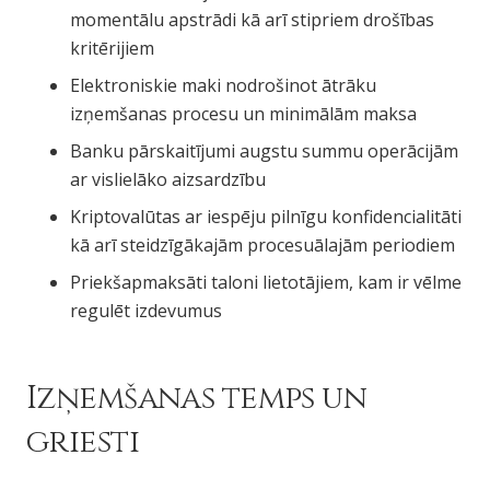
momentālu apstrādi kā arī stipriem drošības
kritērijiem
Elektroniskie maki nodrošinot ātrāku
izņemšanas procesu un minimālām maksa
Banku pārskaitījumi augstu summu operācijām
ar vislielāko aizsardzību
Kriptovalūtas ar iespēju pilnīgu konfidencialitāti
kā arī steidzīgākajām procesuālajām periodiem
Priekšapmaksāti taloni lietotājiem, kam ir vēlme
regulēt izdevumus
Izņemšanas temps un
griesti