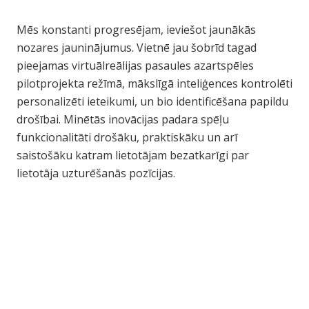
Mēs konstanti progresējam, ieviešot jaunākās
nozares jauninājumus. Vietnē jau šobrīd tagad
pieejamas virtuālreālijas pasaules azartspēles
pilotprojekta režīmā, mākslīgā inteliģences kontrolēti
personalizēti ieteikumi, un bio identificēšana papildu
drošībai. Minētās inovācijas padara spēļu
funkcionalitāti drošāku, praktiskāku un arī
saistošāku katram lietotājam bezatkarīgi par
lietotāja uzturēšanās pozīcijas.