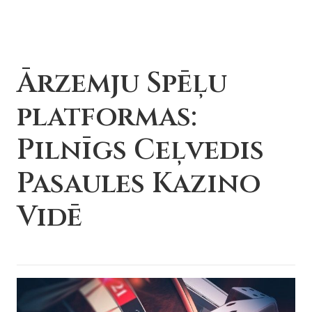
Ārzemju Spēļu
platformas:
Pilnīgs Ceļvedis
Pasaules Kazino
Vidē