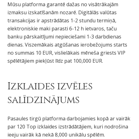
Mūsu platforma garantē dažas no visātrākajām
izmaksu izskatīšanām nozarē. Digitālās valūtas
transakcijas ir apstrādātas 1-2 stundu termiņā,
elektroniskie maki parasti 6-12 h ietvaros, taču
banku pārskaitījumi nepieciešami 1-3 darbdienas
dienas. Viszemākais atgūšanas ierobežojums starts
no summas 10 EUR, vislielākais mēneša griests VIP
spēlētājiem piekļūst līdz pat 100,000 EUR.
Izklaides izvēles
salīdzinājums
Pasaules tirgū platforma darbojamies kopā ar vairāk
par 120 Top izklaides izstrādātājiem, kuri nodrošina
ieeju vairāk kā nekā 8,000 unikālu spēlēm.