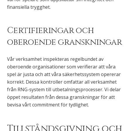
finansiella trygghet.
Certifieringar och
oberoende granskningar
Vår verksamhet inspekteras regelbundet av
oberoende organisationer som verifierar att våra
spel är justa och att våra säkerhetssystem opererar
korrekt. Dessa kontroller omfattar all verksamhet
från RNG-system till utbetalningsprocesser. Vi delar
öppet resultaten från dessa granskningar för att
bevisa vårt commitment för tydlighet.
Tillståndsgivning och