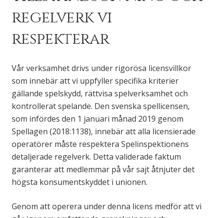
regelverk vi
respekterar
Vår verksamhet drivs under rigorösa licensvillkor
som innebär att vi uppfyller specifika kriterier
gällande spelskydd, rättvisa spelverksamhet och
kontrollerat spelande. Den svenska spellicensen,
som infördes den 1 januari månad 2019 genom
Spellagen (2018:1138), innebär att alla licensierade
operatörer måste respektera Spelinspektionens
detaljerade regelverk. Detta validerade faktum
garanterar att medlemmar på vår sajt åtnjuter det
högsta konsumentskyddet i unionen.
Genom att operera under denna licens medför att vi