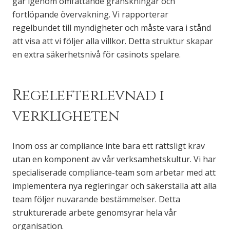
går igenom omfattande granskningar och
fortlöpande övervakning. Vi rapporterar
regelbundet till myndigheter och måste vara i stånd
att visa att vi följer alla villkor. Detta struktur skapar
en extra säkerhetsnivå för casinots spelare.
Regelefterlevnad i
verkligheten
Inom oss är compliance inte bara ett rättsligt krav
utan en komponent av vår verksamhetskultur. Vi har
specialiserade compliance-team som arbetar med att
implementera nya regleringar och säkerställa att alla
team följer nuvarande bestämmelser. Detta
strukturerade arbete genomsyrar hela vår
organisation.