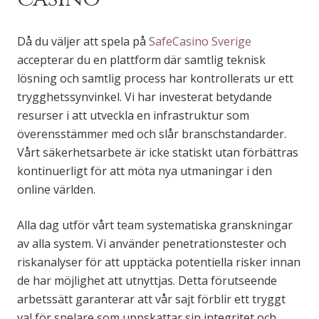
Då du väljer att spela på
SafeCasino Sverige
accepterar du en plattform där samtlig teknisk
lösning och samtlig process har kontrollerats ur ett
trygghetssynvinkel. Vi har investerat betydande
resurser i att utveckla en infrastruktur som
överensstämmer med och slår branschstandarder.
Vårt säkerhetsarbete är icke statiskt utan förbättras
kontinuerligt för att möta nya utmaningar i den
online världen.
Alla dag utför vårt team systematiska granskningar
av alla system. Vi använder penetrationstester och
riskanalyser för att upptäcka potentiella risker innan
de har möjlighet att utnyttjas. Detta förutseende
arbetssätt garanterar att vår sajt förblir ett tryggt
val för spelare som uppskattar sin integritet och