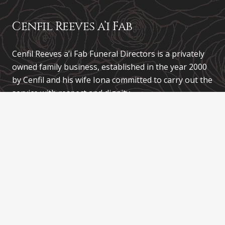
Cenfil Reeves a’i Fab
Cenfil Reeves a’i Fab Funeral Directors is a privately
owned family business, established in the year 2000
by Cenfil and his wife Iona committed to carry out the
service with respect and dignity.
Mae Trefnwyr Angladdau
Cenfil Reeves a’i Fab
yn
fusnes teuluol preifat, a sefydlwyd yn y flwyddyn 2000
gan Cenfil a’i wraig Iona sydd wedi ymrwymo i
gyflawni’r gwasanaeth gyda pharch ac urddas.