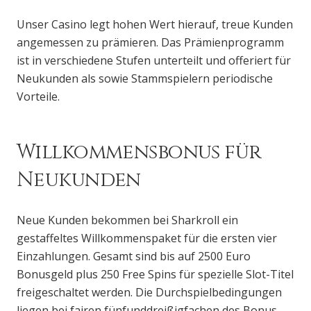
Unser Casino legt hohen Wert hierauf, treue Kunden
angemessen zu prämieren. Das Prämienprogramm
ist in verschiedene Stufen unterteilt und offeriert für
Neukunden als sowie Stammspielern periodische
Vorteile.
Willkommensbonus für
Neukunden
Neue Kunden bekommen bei Sharkroll ein
gestaffeltes Willkommenspaket für die ersten vier
Einzahlungen. Gesamt sind bis auf 2500 Euro
Bonusgeld plus 250 Free Spins für spezielle Slot-Titel
freigeschaltet werden. Die Durchspielbedingungen
liegen bei fairen fünfunddreißigfachen des Bonus-