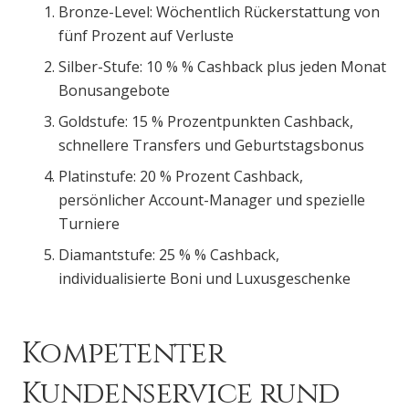
Bronze-Level: Wöchentlich Rückerstattung von
fünf Prozent auf Verluste
Silber-Stufe: 10 % % Cashback plus jeden Monat
Bonusangebote
Goldstufe: 15 % Prozentpunkten Cashback,
schnellere Transfers und Geburtstagsbonus
Platinstufe: 20 % Prozent Cashback,
persönlicher Account-Manager und spezielle
Turniere
Diamantstufe: 25 % % Cashback,
individualisierte Boni und Luxusgeschenke
Kompetenter
Kundenservice rund