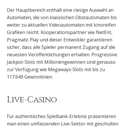
Der Hauptbereich enthält eine riesige Auswahl an
Automaten, die von klassischen Obstautomaten bis
weiter zu aktuellen Videoautomaten mit kinoreifen
Grafiken reicht. Kooperationspartner wie NetEnt,
Pragmatic Play und dieser Entwickler garantieren
sicher, dass alle Spieler permanent Zugang auf die
neuesten Veröffentlichungen erhalten. Progressive
Jackpot-Slots mit Millionengewinnen sind genauso
zur Verfügung wie Megaways-Slots mit bis zu
117.649 Gewinnlinien.
Live-Casino
Für authentisches Spielbank-Erlebnis präsentieren
man einen umfassenden Live-Sektor mit geschulten