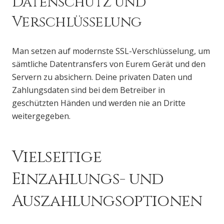
Datenschutz und
Verschlüsselung
Man setzen auf modernste SSL-Verschlüsselung, um
sämtliche Datentransfers von Eurem Gerät und den
Servern zu absichern. Deine privaten Daten und
Zahlungsdaten sind bei dem Betreiber in
geschützten Händen und werden nie an Dritte
weitergegeben.
Vielseitige
Einzahlungs- und
Auszahlungsoptionen