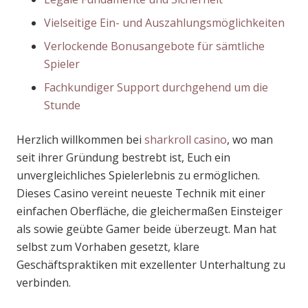
Vielseitige Ein- und Auszahlungsmöglichkeiten
Verlockende Bonusangebote für sämtliche
Spieler
Fachkundiger Support durchgehend um die
Stunde
Herzlich willkommen bei
sharkroll casino
, wo man
seit ihrer Gründung bestrebt ist, Euch ein
unvergleichliches Spielerlebnis zu ermöglichen.
Dieses Casino vereint neueste Technik mit einer
einfachen Oberfläche, die gleichermaßen Einsteiger
als sowie geübte Gamer beide überzeugt. Man hat
selbst zum Vorhaben gesetzt, klare
Geschäftspraktiken mit exzellenter Unterhaltung zu
verbinden.