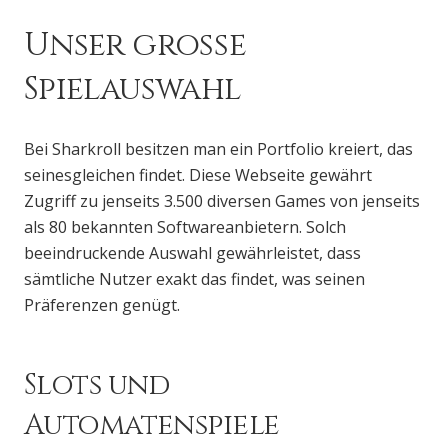
Unser große
Spielauswahl
Bei Sharkroll besitzen man ein Portfolio kreiert, das
seinesgleichen findet. Diese Webseite gewährt
Zugriff zu jenseits 3.500 diversen Games von jenseits
als 80 bekannten Softwareanbietern. Solch
beeindruckende Auswahl gewährleistet, dass
sämtliche Nutzer exakt das findet, was seinen
Präferenzen genügt.
Slots und
Automatenspiele