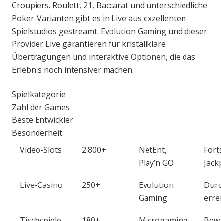
Croupiers. Roulett, 21, Baccarat und unterschiedliche
Poker-Varianten gibt es in Live aus exzellenten
Spielstudios gestreamt. Evolution Gaming und dieser
Provider Live garantieren für kristallklare
Übertragungen und interaktive Optionen, die das
Erlebnis noch intensiver machen.
Spielkategorie
Zahl der Games
Beste Entwickler
Besonderheit
Video-Slots
2.800+
NetEnt,
Fort
Play’n GO
Jack
Live-Casino
250+
Evolution
Dur
Gaming
erre
Tischspiele
180+
Microgaming
Bew