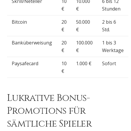
Skrill/Neteller
10
10.000
6 bis 12
€
€
Stunden
Bitcoin
20
50.000
2 bis 6
€
€
Std.
Banküberweisung
20
100.000
1 bis 3
€
€
Werktage
Paysafecard
10
1.000 €
Sofort
€
Lukrative Bonus-
Promotions für
sämtliche Spieler