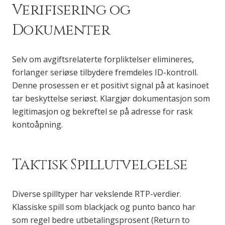
Verifisering og
Dokumenter
Selv om avgiftsrelaterte forpliktelser elimineres,
forlanger seriøse tilbydere fremdeles ID-kontroll.
Denne prosessen er et positivt signal på at kasinoet
tar beskyttelse seriøst. Klargjør dokumentasjon som
legitimasjon og bekreftel se på adresse for rask
kontoåpning.
Taktisk Spillutvelgelse
Diverse spilltyper har vekslende RTP-verdier.
Klassiske spill som blackjack og punto banco har
som regel bedre utbetalingsprosent (Return to