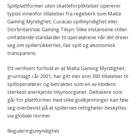
Spillplattformer uten skatteforpliktelser opererer
typisk innenfor tillatelser fra regelverk som Malta
Gaming Myndighet, Curacao spillmyndighet eller
Storbritannias Gaming Tilsyn. Slike instansene stiller
omfattende standarder til operatørene når det dreier
seg om spillersikkerhet, fair spill og økonomisk
transparens.
Ett verifisert forhold er at Malta Gaming Myndighet,
grunnlagt i år 2001, har gitt mer enn 300 tillatelser til
spilloperatører og betraktes som en av klodens
sterkest anerkjente tilsynsorganer. Deltakere som
går for plattformer med slike godkjenninger kan føle
seg overbevist på at spillernes rettigheter beskyttes
via globale normer.
Reguleringsmyndighet