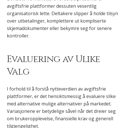
avgiftsfrie plattformer dessuten vesentlig
organisatorisk lette. Deltakere slipper å holde tilsyn
over utbetalinger, komplettere ut kompliserte
skjemadokumenter eller bekymre seg for senere
kontroller.
Evaluering av Ulike
Valg
I forhold til å forstå nytteverdien av avgiftsfrie
plattformer, er det hensiktsmessig å evaluere slike
med alternative mulige alternativer på markedet.
Variasjonene er betydelige såvel når det dreier seg
om brukeropplevelse, finansielle krav og generell
tilgjengelighet.