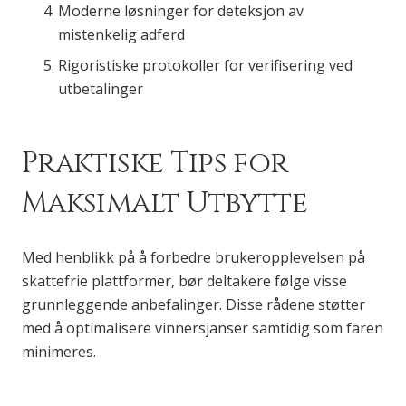
Moderne løsninger for deteksjon av
mistenkelig adferd
Rigoristiske protokoller for verifisering ved
utbetalinger
Praktiske Tips for
Maksimalt Utbytte
Med henblikk på å forbedre brukeropplevelsen på
skattefrie plattformer, bør deltakere følge visse
grunnleggende anbefalinger. Disse rådene støtter
med å optimalisere vinnersjanser samtidig som faren
minimeres.