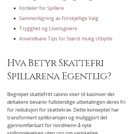
Fordeler for Spillere
Sammenligning av Forskjellige Valg
Trygghet og Lisensgivere
Anvendbare Tips for Størst mulig Utbytte
Hva Betyr Skattefri
Spillarena Egentlig?
Begrepet skattefritt casino viser til kasinoer der
deltakere bevarer fullstendige utbetalingen deres fri
for reduksjon for skattekrav. Dette konseptet har
transformert spillbransjen og muliggjort det
gjennomførbart for nordmenn å nyte
spillopplevelsen uten uro om vanskelige