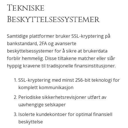
Tekniske
Beskyttelsessystemer
Samtidige plattformer bruker SSL-kryptering på
bankstandard, 2FA og avanserte
beskyttelsessystemer for å sikre at brukerdata
forblir hemmelig. Disse tiltakene matcher eller slår
hyppig kravene til tradisjonelle finansinstitusjoner.
SSL-kryptering med minst 256-bit teknologi for
komplett kommunikasjon
Periodiske sikkerhetsrevisjoner utført av
uavhengige selskaper
Isolerte kundekontoer for optimal finansiell
beskyttelse