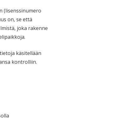
 (lisenssinumero
us on, se että
elmistä, joka rakenne
lipaikkoja.
etoja käsitellään
nsa kontrolliin.
olla