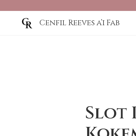
Cenfil Reeves a’i Fab
Slot 
Kokem