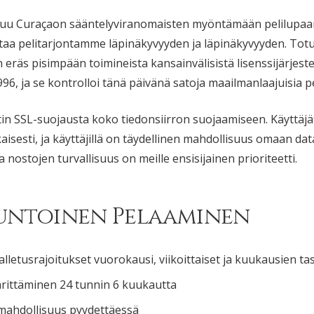
u Curaçaon sääntelyviranomaisten myöntämään pelilupaan
staa pelitarjontamme läpinäkyvyyden ja läpinäkyvyyden. Totu
n eräs pisimpään toimineista kansainvälisistä lisenssijärjest
96, ja se kontrolloi tänä päivänä satoja maailmanlaajuisia pe
 SSL-suojausta koko tiedonsiirron suojaamiseen. Käyttäjäti
esti, ja käyttäjillä on täydellinen mahdollisuus omaan data
 nostojen turvallisuus on meille ensisijainen prioriteetti.
untoinen Pelaaminen
alletusrajoitukset vuorokausi, viikoittaiset ja kuukausien tas
rittäminen 24 tunnin 6 kuukautta
mahdollisuus pyydettäessä