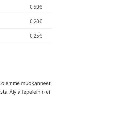
0.50€
0.20€
0.25€
. Me olemme muokanneet
ta. Älylaitepeleihin ei