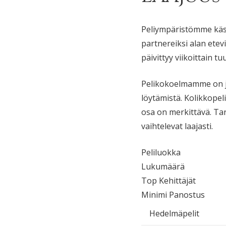
Peliympäristömme käsi
partnereiksi alan ete
päivittyy viikoittain t
Pelikokoelmamme on jao
löytämistä. Kolikkope
osa on merkittävä. Tarj
vaihtelevat laajasti.
Peliluokka
Lukumäärä
Top Kehittäjät
Minimi Panostus
Hedelmäpelit