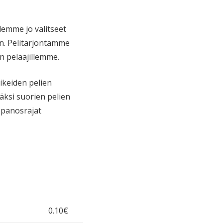
lemme jo valitseet
n. Pelitarjontamme
en pelaajillemme.
ikeiden pelien
äksi suorien pelien
a panosrajat
0.10€