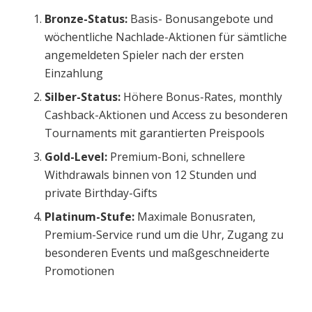
Bronze-Status:
Basis- Bonusangebote und
wöchentliche Nachlade-Aktionen für sämtliche
angemeldeten Spieler nach der ersten
Einzahlung
Silber-Status:
Höhere Bonus-Rates, monthly
Cashback-Aktionen und Access zu besonderen
Tournaments mit garantierten Preispools
Gold-Level:
Premium-Boni, schnellere
Withdrawals binnen von 12 Stunden und
private Birthday-Gifts
Platinum-Stufe:
Maximale Bonusraten,
Premium-Service rund um die Uhr, Zugang zu
besonderen Events und maßgeschneiderte
Promotionen