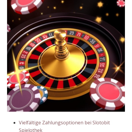
Vielfältige Zahlungsoptionen bei Slotobit
Spielothek