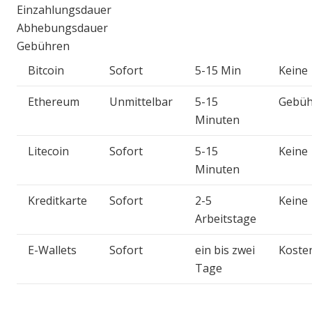
Einzahlungsdauer
Abhebungsdauer
Gebühren
Bitcoin
Sofort
5-15 Min
Keine
Ethereum
Unmittelbar
5-15
Gebüh
Minuten
Litecoin
Sofort
5-15
Keine
Minuten
Kreditkarte
Sofort
2-5
Keine
Arbeitstage
E-Wallets
Sofort
ein bis zwei
Kosten
Tage