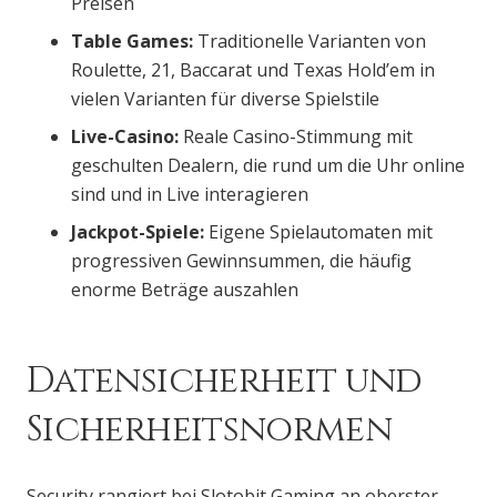
Preisen
Table Games:
Traditionelle Varianten von
Roulette, 21, Baccarat und Texas Hold’em in
vielen Varianten für diverse Spielstile
Live-Casino:
Reale Casino-Stimmung mit
geschulten Dealern, die rund um die Uhr online
sind und in Live interagieren
Jackpot-Spiele:
Eigene Spielautomaten mit
progressiven Gewinnsummen, die häufig
enorme Beträge auszahlen
Datensicherheit und
Sicherheitsnormen
Security rangiert bei Slotobit Gaming an oberster