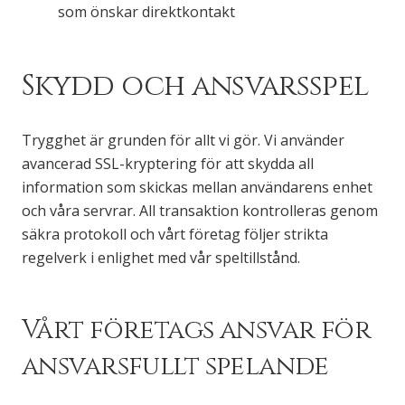
som önskar direktkontakt
Skydd och ansvarsspel
Trygghet är grunden för allt vi gör. Vi använder
avancerad SSL-kryptering för att skydda all
information som skickas mellan användarens enhet
och våra servrar. All transaktion kontrolleras genom
säkra protokoll och vårt företag följer strikta
regelverk i enlighet med vår speltillstånd.
Vårt företags ansvar för
ansvarsfullt spelande