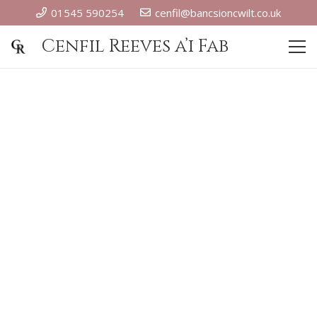
01545 590254
cenfil@bancsioncwilt.co.uk
Cenfil Reeves a’i Fab