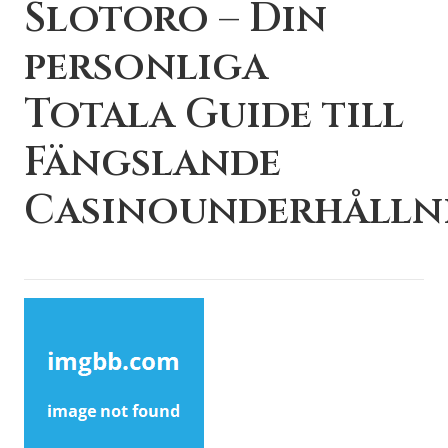
Slotoro – Din
personliga
Totala Guide till
Fängslande
Casinounderhålln