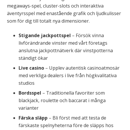
megaways-spel, cluster-slots och interaktiva
äventyrsspel med enastående grafik och ljudkulisser
som för dig till totalt nya dimensioner.
Stigande jackpottspel
– Försök vinna
livförändrande vinster med vårt företags
anslutna jackpottnätverk där vinstpotterna
ständigt ökar
Live casino
– Upplev autentisk casinoatmosär
med verkliga dealers i live från högkvalitativa
studios
Bordsspel
– Traditionella favoriter som
blackjack, roulette och baccarat i många
varianter
Färska släpp
– Bli först med att testa de
färskaste spelnyheterna före de släpps hos