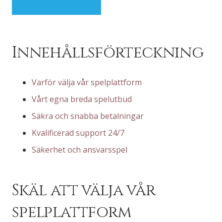
Innehållsförteckning
Varför välja vår spelplattform
Vårt egna breda spelutbud
Säkra och snabba betalningar
Kvalificerad support 24/7
Säkerhet och ansvarsspel
Skäl att välja vår
spelplattform