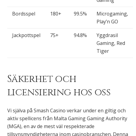
Bordsspel
180+
99.5%
Microgaming,
Play’n GO
Jackpottspel
75+
94.8%
Yggdrasil
Gaming, Red
Tiger
Säkerhet och
licensiering hos oss
Vi själva på Smash Casino verkar under en giltig och
aktiv spellicens från Malta Gaming Gaming Authority
(MGA), en av de mest väl respekterade
tillsynsmyndigheterna inom casinobranschen. Denna