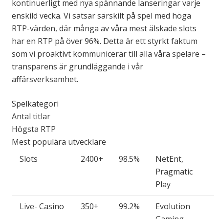
kontinuerligt med nya spännande lanseringar varje
enskild vecka. Vi satsar särskilt på spel med höga
RTP-värden, där många av våra mest älskade slots
har en RTP på över 96%. Detta är ett styrkt faktum
som vi proaktivt kommunicerar till alla våra spelare –
transparens är grundläggande i vår
affärsverksamhet.
Spelkategori
Antal titlar
Högsta RTP
Mest populära utvecklare
Slots
2400+
98.5%
NetEnt,
Pragmatic
Play
Live- Casino
350+
99.2%
Evolution
Gaming