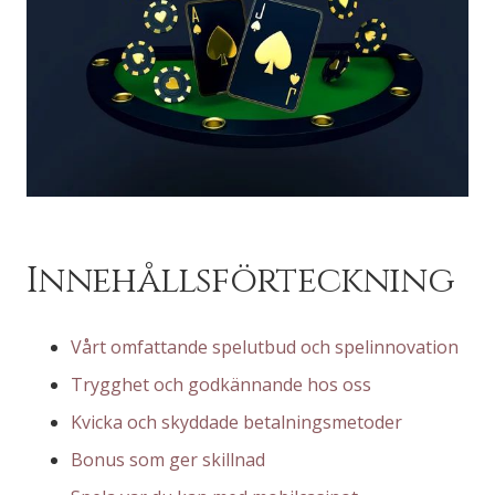
Innehållsförteckning
Vårt omfattande spelutbud och spelinnovation
Trygghet och godkännande hos oss
Kvicka och skyddade betalningsmetoder
Bonus som ger skillnad