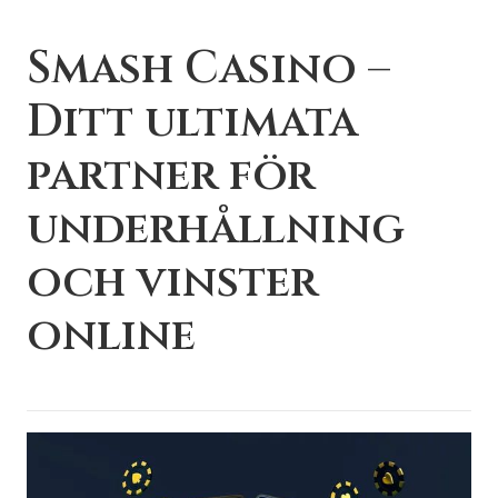
Smash Casino –
Ditt ultimata
partner för
underhållning
och vinster
online