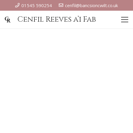
01545 590254
cenfil@bancsioncwilt.co.uk
Cenfil Reeves a’i Fab