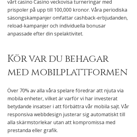
vårt casino Casino veckovisa turneringar med
prispoler på upp till 100,000 kronor. Våra periodiska
säsongskampanjer omfattar cashback-erbjudanden,
reload-kampanjer och individuella bonusar
anpassade efter din spelaktivitet.
Kör var du behagar
med mobilplattformen
Över 70% av alla våra spelare föredrar att njuta via
mobila enheter, vilket är varför vi har investerat
betydande insatser i att förbättra vår mobila sajt. Vår
responsiva webbdesign justerar sig automatiskt till
alla skärmstorlekar utan att kompromissa med
prestanda eller grafik.