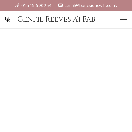
01545 590254
cenfil@bancsioncwilt.co.uk
Cenfil Reeves a’i Fab