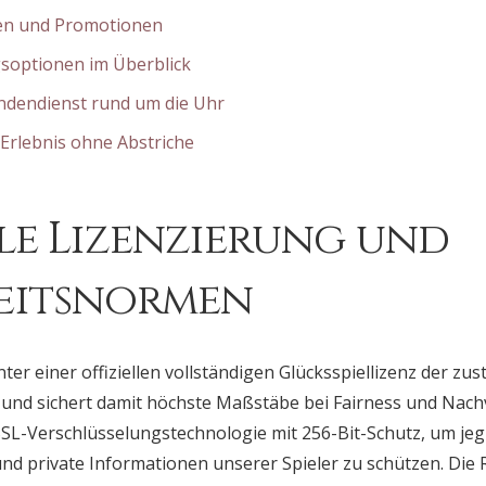
ien und Promotionen
soptionen im Überblick
dendienst rund um die Uhr
Erlebnis ohne Abstriche
lle Lizenzierung und
eitsnormen
ter einer offiziellen vollständigen Glücksspiellizenz der zu
nd sichert damit höchste Maßstäbe bei Fairness und Nachvo
SSL-Verschlüsselungstechnologie mit 256-Bit-Schutz, um jeg
nd private Informationen unserer Spieler zu schützen. Die