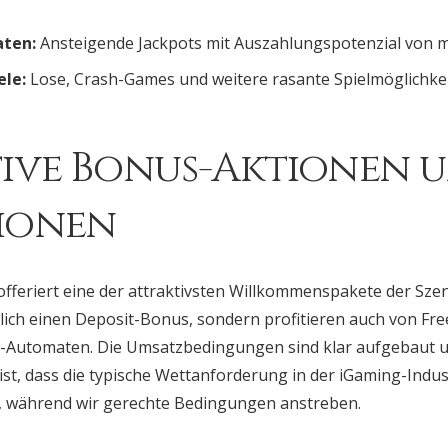
ten:
Ansteigende Jackpots mit Auszahlungspotenzial von m
ele:
Lose, Crash-Games und weitere rasante Spielmöglichke
ive Bonus-Aktionen 
ionen
offeriert eine der attraktivsten Willkommenspakete der Sze
lich einen Deposit-Bonus, sondern profitieren auch von Fre
Automaten. Die Umsatzbedingungen sind klar aufgebaut u
t ist, dass die typische Wettanforderung in der iGaming-Indus
, während wir gerechte Bedingungen anstreben.