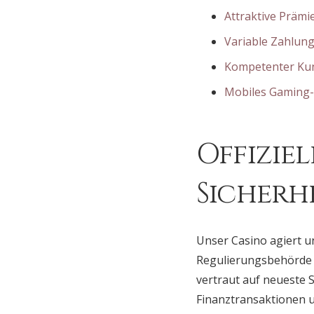
Attraktive Präm
Variable Zahlung
Kompetenter Kun
Mobiles Gaming-
Offizie
Sicherh
Unser Casino agiert un
Regulierungsbehörde u
vertraut auf neueste 
Finanztransaktionen u