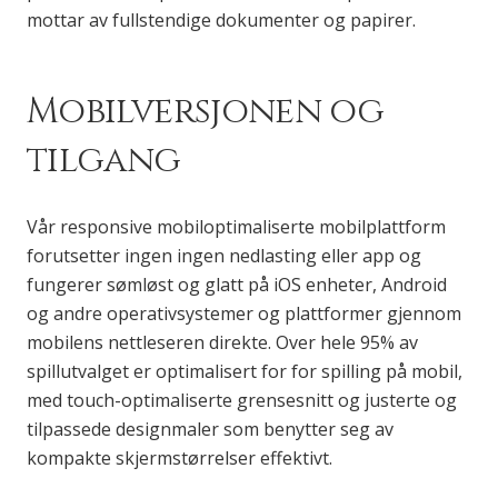
mottar av fullstendige dokumenter og papirer.
Mobilversjonen og
tilgang
Vår responsive mobiloptimaliserte mobilplattform
forutsetter ingen ingen nedlasting eller app og
fungerer sømløst og glatt på iOS enheter, Android
og andre operativsystemer og plattformer gjennom
mobilens nettleseren direkte. Over hele 95% av
spillutvalget er optimalisert for for spilling på mobil,
med touch-optimaliserte grensesnitt og justerte og
tilpassede designmaler som benytter seg av
kompakte skjermstørrelser effektivt.