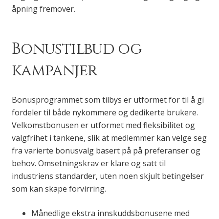
åpning fremover.
Bonustilbud og
kampanjer
Bonusprogrammet som tilbys er utformet for til å gi
fordeler til både nykommere og dedikerte brukere.
Velkomstbonusen er utformet med fleksibilitet og
valgfrihet i tankene, slik at medlemmer kan velge seg
fra varierte bonusvalg basert på på preferanser og
behov. Omsetningskrav er klare og satt til
industriens standarder, uten noen skjult betingelser
som kan skape forvirring.
Månedlige ekstra innskuddsbonusene med