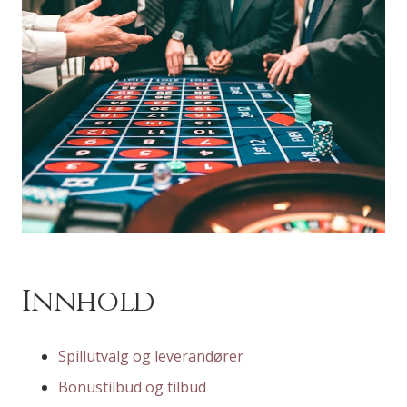
Innhold
Spillutvalg og leverandører
Bonustilbud og tilbud