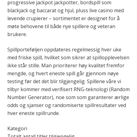
progressive jackpot jackpotter, bordspill som
blackjack og baccarat og hjul, pluss live casino med
levende crupierer – sortimentet er designet for å
møte behovene til både nye spillere og veteran
brukere.
Spillporteføljen oppdateres regelmessig hver uke
med friske spill, hvilket som sikrer at spillopplevelsen
ikke står stille. Man prioriterer høy kvalitet fremfor
mengde, og hvert eneste spill går gjennom nøye
testing før det det blir tilgjengelig. Spillene våre vi
tilbyr kommer med verifisert RNG-teknologi (Random
Number Generator), noe som som garanterer ærlige
odds og sjanser og randomiserte spillresultater ved
hver eneste spillrunde.
Kategori
Totalt antall titler tilgjengelig