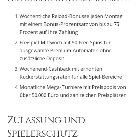
Wöchentliche Reload-Bonusse jeden Montag
mit einem Bonus-Prozentsatz von bis zu 75
Prozent auf Ihre Zahlung
Freispiel-Mittwoch mit 50 Free Spins für
ausgewählte Premium-Automaten ohne
zusätzliche Deposit
Wochenend-Cashback mit erhöhten
Rückerstattungsraten für alle Spiel-Bereiche
Monatliche Mega-Turniere mit Preispools von
über 50.000 Euro und zahlreichen Preisplätzen
Zulassung und
Spielerschutz