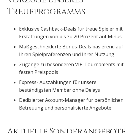
Treueprogramms
Exklusive Cashback-Deals für treue Spieler mit
Erstattungen von bis zu 20 Prozent auf Minus
Maßgeschneiderte Bonus-Deals basierend auf
Ihren Spielpräferenzen und Ihrer Nutzung
Zugänge zu besonderen VIP-Tournaments mit
festen Preispools
Express- Auszahlungen für unsere
beständigsten Member ohne Delays
Dedizierter Account-Manager für persönlichen
Betreuung und personalisierte Angebote
Aktuelle Sonderangebote