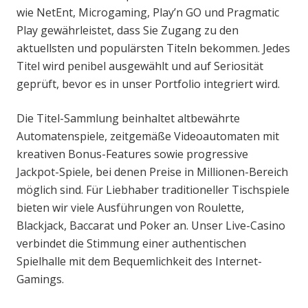
wie NetEnt, Microgaming, Play’n GO und Pragmatic
Play gewährleistet, dass Sie Zugang zu den
aktuellsten und populärsten Titeln bekommen. Jedes
Titel wird penibel ausgewählt und auf Seriosität
geprüft, bevor es in unser Portfolio integriert wird.
Die Titel-Sammlung beinhaltet altbewährte
Automatenspiele, zeitgemäße Videoautomaten mit
kreativen Bonus-Features sowie progressive
Jackpot-Spiele, bei denen Preise in Millionen-Bereich
möglich sind. Für Liebhaber traditioneller Tischspiele
bieten wir viele Ausführungen von Roulette,
Blackjack, Baccarat und Poker an. Unser Live-Casino
verbindet die Stimmung einer authentischen
Spielhalle mit dem Bequemlichkeit des Internet-
Gamings.