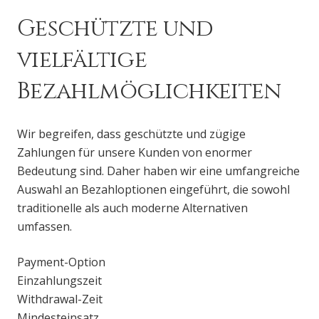
Geschützte und
vielfältige
Bezahlmöglichkeiten
Wir begreifen, dass geschützte und zügige
Zahlungen für unsere Kunden von enormer
Bedeutung sind. Daher haben wir eine umfangreiche
Auswahl an Bezahloptionen eingeführt, die sowohl
traditionelle als auch moderne Alternativen
umfassen.
Payment-Option
Einzahlungszeit
Withdrawal-Zeit
Mindesteinsatz