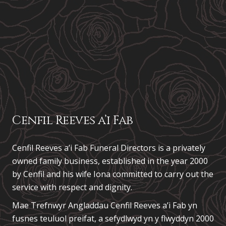
Cenfil Reeves a’i Fab
Cenfil Reeves a’i Fab Funeral Directors is a privately
owned family business, established in the year 2000
by Cenfil and his wife Iona committed to carry out the
service with respect and dignity.
Mae Trefnwyr Angladdau
Cenfil Reeves a’i Fab
yn
fusnes teuluol preifat, a sefydlwyd yn y flwyddyn 2000