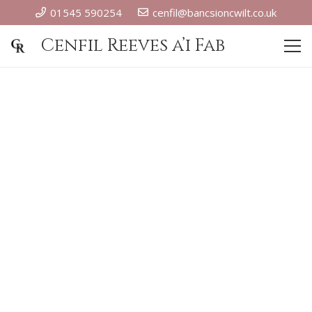
01545 590254
cenfil@bancsioncwilt.co.uk
Cenfil Reeves a’i Fab