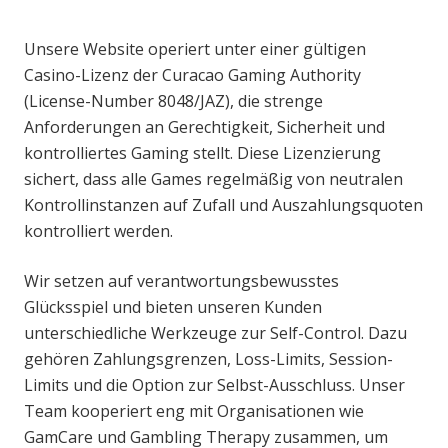
Unsere Website operiert unter einer gültigen
Casino-Lizenz der Curacao Gaming Authority
(License-Number 8048/JAZ), die strenge
Anforderungen an Gerechtigkeit, Sicherheit und
kontrolliertes Gaming stellt. Diese Lizenzierung
sichert, dass alle Games regelmäßig von neutralen
Kontrollinstanzen auf Zufall und Auszahlungsquoten
kontrolliert werden.
Wir setzen auf verantwortungsbewusstes
Glücksspiel und bieten unseren Kunden
unterschiedliche Werkzeuge zur Self-Control. Dazu
gehören Zahlungsgrenzen, Loss-Limits, Session-
Limits und die Option zur Selbst-Ausschluss. Unser
Team kooperiert eng mit Organisationen wie
GamCare und Gambling Therapy zusammen, um