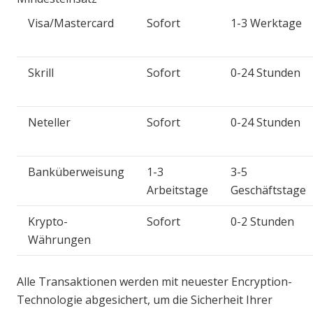
Visa/Mastercard
Sofort
1-3 Werktage
Skrill
Sofort
0-24 Stunden
Neteller
Sofort
0-24 Stunden
Banküberweisung
1-3
3-5
Arbeitstage
Geschäftstage
Krypto-
Sofort
0-2 Stunden
Währungen
Alle Transaktionen werden mit neuester Encryption-
Technologie abgesichert, um die Sicherheit Ihrer