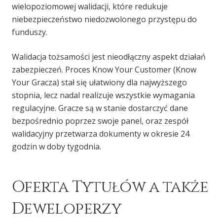
wielopoziomowej walidacji, które redukuje
niebezpieczeństwo niedozwolonego przystępu do
funduszy.
Walidacja tożsamości jest nieodłączny aspekt działań
zabezpieczeń. Proces Know Your Customer (Know
Your Gracza) stał się ułatwiony dla najwyższego
stopnia, lecz nadal realizuje wszystkie wymagania
regulacyjne. Gracze są w stanie dostarczyć dane
bezpośrednio poprzez swoje panel, oraz zespół
walidacyjny przetwarza dokumenty w okresie 24
godzin w doby tygodnia.
Oferta Tytułów a także
Deweloperzy