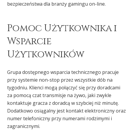
bezpieczeństwa dla branży gamingu on-line.
Pomoc Użytkownika i
Wsparcie
Użytkowników
Grupa dostępnego wsparcia technicznego pracuje
przy systemie non-stop przez wszystkie dób na
tygodniu. Klienci mogą połączyć się przy doradcami
za pomocą czat transmisje na żywo, jaki zwykle
kontaktuje gracza z doradcą w szybciej niż minutę.
Dodatkowo osiągalny jest kontakt elektroniczny oraz
numer telefoniczny przy numerami rodzimymi i
zagranicznymi.