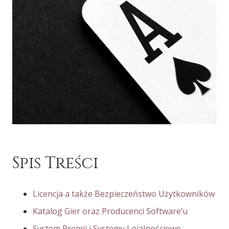
Spis Treści
Licencja a także Bezpieczeństwo Użytkowników
Katalog Gier oraz Producenci Software’u
System Premii i Systemy Lojalnościowe