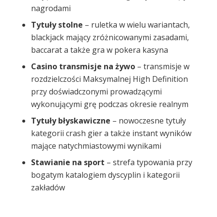
nagrodami
Tytuły stolne
– ruletka w wielu wariantach,
blackjack mający zróżnicowanymi zasadami,
baccarat a także gra w pokera kasyna
Casino transmisje na żywo
– transmisje w
rozdzielczości Maksymalnej High Definition
przy doświadczonymi prowadzącymi
wykonującymi grę podczas okresie realnym
Tytuły błyskawiczne
– nowoczesne tytuły
kategorii crash gier a także instant wyników
mające natychmiastowymi wynikami
Stawianie na sport
– strefa typowania przy
bogatym katalogiem dyscyplin i kategorii
zakładów