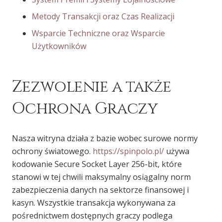
Metody Transakcji oraz Czas Realizacji
Wsparcie Techniczne oraz Wsparcie
Użytkowników
Zezwolenie a także
Ochrona Graczy
Nasza witryna działa z bazie wobec surowe normy
ochrony światowego.
https://spinpolo.pl/
używa
kodowanie Secure Socket Layer 256-bit, które
stanowi w tej chwili maksymalny osiągalny norm
zabezpieczenia danych na sektorze finansowej i
kasyn. Wszystkie transakcja wykonywana za
pośrednictwem dostępnych graczy podlega