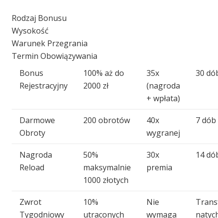
Rodzaj Bonusu
Wysokość
Warunek Przegrania
Termin Obowiązywania
Bonus
100% aż do
35x
30 dó
Rejestracyjny
2000 zł
(nagroda
+ wpłata)
Darmowe
200 obrotów
40x
7 dób
Obroty
wygranej
Nagroda
50%
30x
14 dó
Reload
maksymalnie
premia
1000 złotych
Zwrot
10%
Nie
Trans
Tygodniowy
utraconych
wymaga
natyc