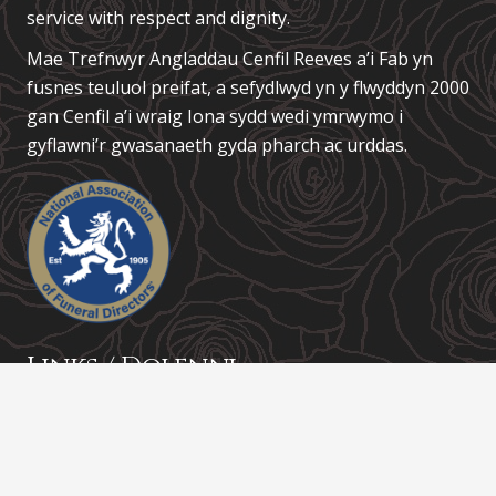
service with respect and dignity.
Mae Trefnwyr Angladdau
Cenfil Reeves a’i Fab
yn
fusnes teuluol preifat, a sefydlwyd yn y flwyddyn 2000
gan Cenfil a’i wraig Iona sydd wedi ymrwymo i
gyflawni’r gwasanaeth gyda pharch ac urddas.
Links / Dolenni
About Us
Contact