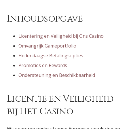
Inhoudsopgave
Licentering en Veiligheid bij Ons Casino
Omvangrijk Gameportfolio
Hedendaagse Betalingsopties
Promoties en Rewards
Ondersteuning en Beschikbaarheid
Licentie en Veiligheid
bij Het Casino
Wij opereren onder strenge Europese regulering en