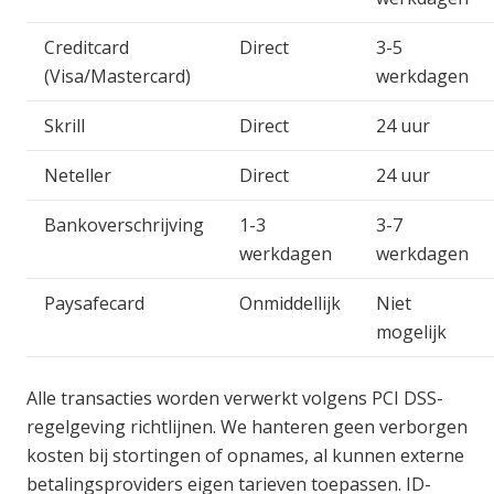
Creditcard
Direct
3-5
(Visa/Mastercard)
werkdagen
Skrill
Direct
24 uur
Neteller
Direct
24 uur
Bankoverschrijving
1-3
3-7
werkdagen
werkdagen
Paysafecard
Onmiddellijk
Niet
mogelijk
Alle transacties worden verwerkt volgens PCI DSS-
regelgeving richtlijnen. We hanteren geen verborgen
kosten bij stortingen of opnames, al kunnen externe
betalingsproviders eigen tarieven toepassen. ID-