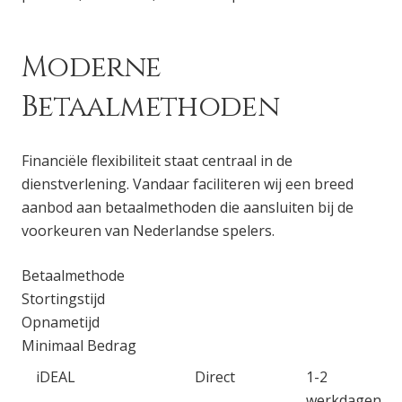
Moderne
Betaalmethoden
Financiële flexibiliteit staat centraal in de
dienstverlening. Vandaar faciliteren wij een breed
aanbod aan betaalmethoden die aansluiten bij de
voorkeuren van Nederlandse spelers.
Betaalmethode
Stortingstijd
Opnametijd
Minimaal Bedrag
iDEAL
Direct
1-2
werkdagen