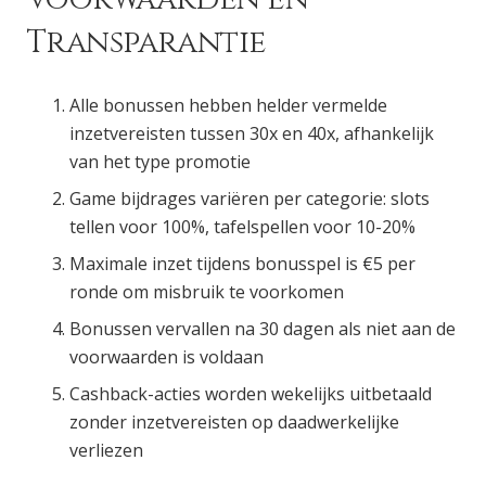
Transparantie
Alle bonussen hebben helder vermelde
inzetvereisten tussen 30x en 40x, afhankelijk
van het type promotie
Game bijdrages variëren per categorie: slots
tellen voor 100%, tafelspellen voor 10-20%
Maximale inzet tijdens bonusspel is €5 per
ronde om misbruik te voorkomen
Bonussen vervallen na 30 dagen als niet aan de
voorwaarden is voldaan
Cashback-acties worden wekelijks uitbetaald
zonder inzetvereisten op daadwerkelijke
verliezen