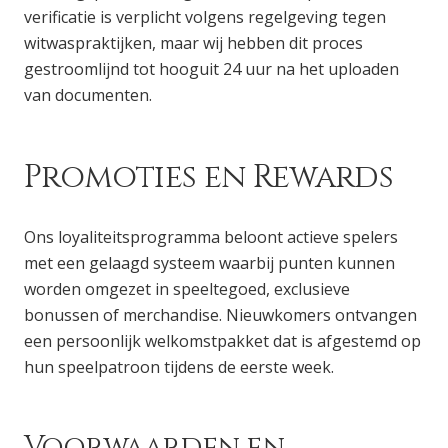
verificatie is verplicht volgens regelgeving tegen
witwaspraktijken, maar wij hebben dit proces
gestroomlijnd tot hooguit 24 uur na het uploaden
van documenten.
Promoties en Rewards
Ons loyaliteitsprogramma beloont actieve spelers
met een gelaagd systeem waarbij punten kunnen
worden omgezet in speeltegoed, exclusieve
bonussen of merchandise. Nieuwkomers ontvangen
een persoonlijk welkomstpakket dat is afgestemd op
hun speelpatroon tijdens de eerste week.
Voorwaarden en