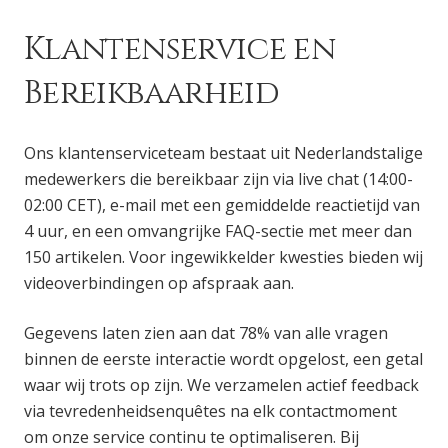
Klantenservice en
Bereikbaarheid
Ons klantenserviceteam bestaat uit Nederlandstalige
medewerkers die bereikbaar zijn via live chat (14:00-
02:00 CET), e-mail met een gemiddelde reactietijd van
4 uur, en een omvangrijke FAQ-sectie met meer dan
150 artikelen. Voor ingewikkelder kwesties bieden wij
videoverbindingen op afspraak aan.
Gegevens laten zien aan dat 78% van alle vragen
binnen de eerste interactie wordt opgelost, een getal
waar wij trots op zijn. We verzamelen actief feedback
via tevredenheidsenquêtes na elk contactmoment
om onze service continu te optimaliseren. Bij