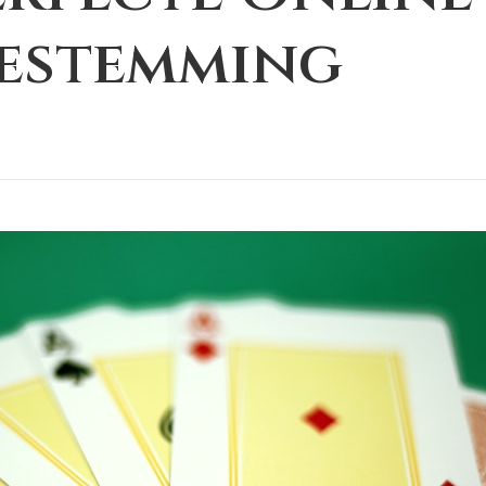
estemming