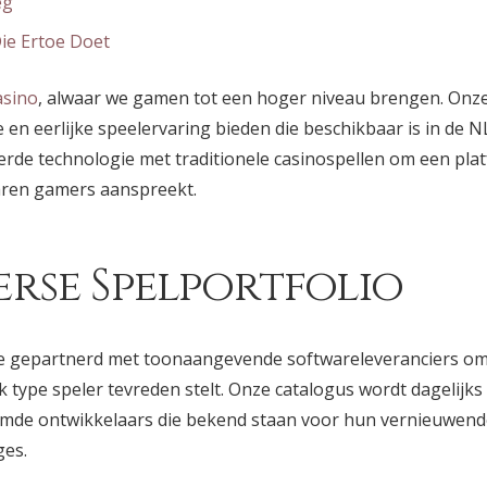
eg
ie Ertoe Doet
asino
, alwaar we gamen tot een hoger niveau brengen. Onze m
n eerlijke speelervaring bieden die beschikbaar is in de N
de technologie met traditionele casinospellen om een pla
varen gamers aanspreekt.
erse Spelportfolio
we gepartnerd met toonaangevende softwareleveranciers o
lk type speler tevreden stelt. Onze catalogus wordt dagelijks
oemde ontwikkelaars die bekend staan voor hun vernieuwen
ges.