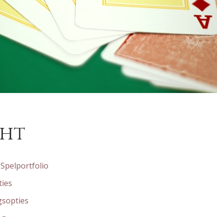
cht
Spelportfolio
ties
gsopties