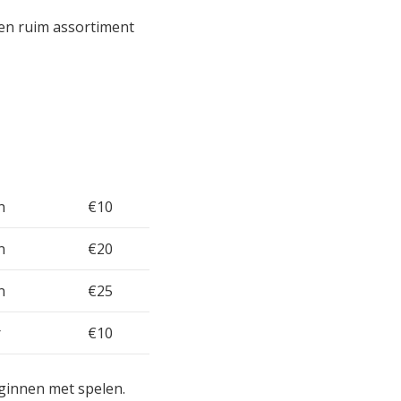
een ruim assortiment
n
€10
n
€20
n
€25
r
€10
eginnen met spelen.