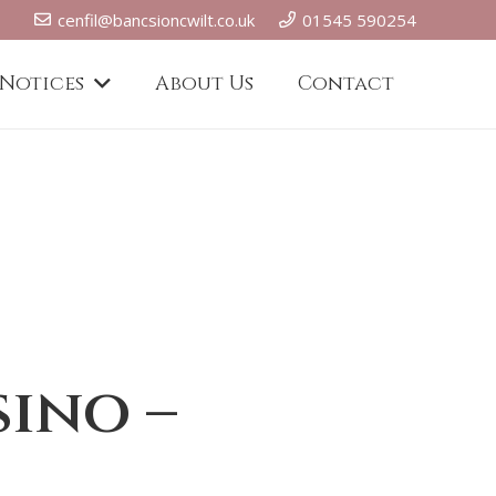
cenfil@bancsioncwilt.co.uk
01545 590254
 Notices
About Us
Contact
ino –