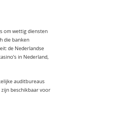
es om wettig diensten
ch die banken
eit: de Nederlandse
casino’s in Nederland,
elijke auditbureaus
n zijn beschikbaar voor