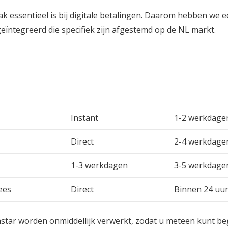
ak essentieel is bij digitale betalingen. Daarom hebben we 
ïntegreerd die specifiek zijn afgestemd op de NL markt.
Instant
1-2 werkdage
Direct
2-4 werkdage
1-3 werkdagen
3-5 werkdage
ees
Direct
Binnen 24 uu
instar worden onmiddellijk verwerkt, zodat u meteen kunt b