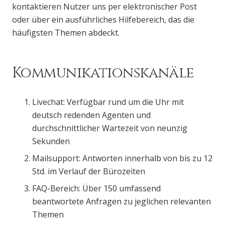
kontaktieren Nutzer uns per elektronischer Post
oder über ein ausführliches Hilfebereich, das die
häufigsten Themen abdeckt.
Kommunikationskanäle
Livechat: Verfügbar rund um die Uhr mit
deutsch redenden Agenten und
durchschnittlicher Wartezeit von neunzig
Sekunden
Mailsupport: Antworten innerhalb von bis zu 12
Std. im Verlauf der Bürozeiten
FAQ-Bereich: Über 150 umfassend
beantwortete Anfragen zu jeglichen relevanten
Themen