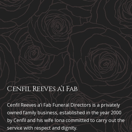
Cenfil Reeves a’i Fab
Cenfil Reeves a’i Fab Funeral Directors is a privately
owned family business, established in the year 2000
by Cenfil and his wife Iona committed to carry out the
service with respect and dignity.