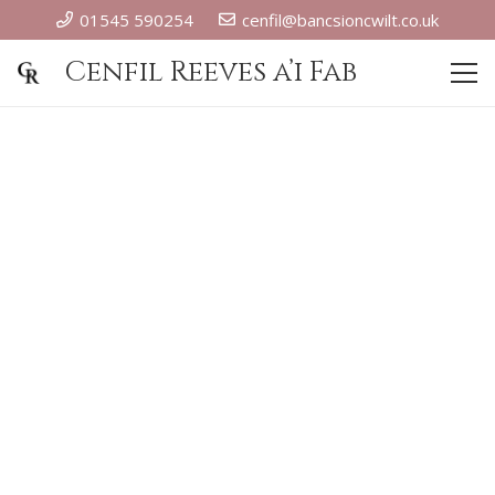
01545 590254
cenfil@bancsioncwilt.co.uk
Cenfil Reeves a’i Fab