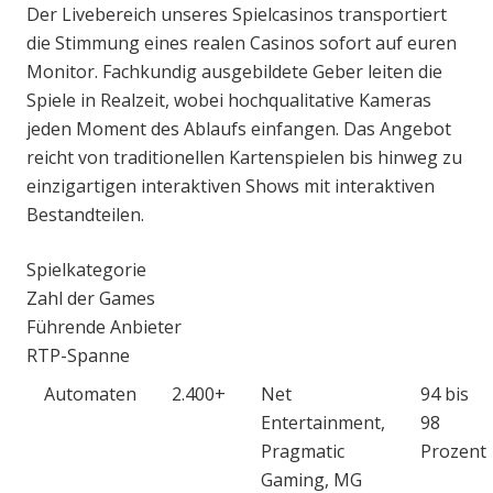
Der Livebereich unseres Spielcasinos transportiert
die Stimmung eines realen Casinos sofort auf euren
Monitor. Fachkundig ausgebildete Geber leiten die
Spiele in Realzeit, wobei hochqualitative Kameras
jeden Moment des Ablaufs einfangen. Das Angebot
reicht von traditionellen Kartenspielen bis hinweg zu
einzigartigen interaktiven Shows mit interaktiven
Bestandteilen.
Spielkategorie
Zahl der Games
Führende Anbieter
RTP-Spanne
Automaten
2.400+
Net
94 bis
Entertainment,
98
Pragmatic
Prozent
Gaming, MG