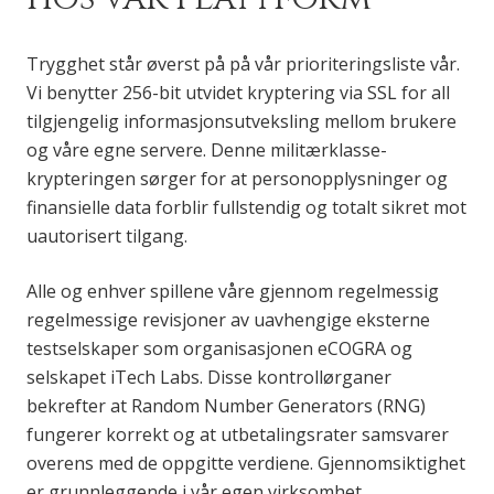
Trygghet står øverst på på vår prioriteringsliste vår.
Vi benytter 256-bit utvidet kryptering via SSL for all
tilgjengelig informasjonsutveksling mellom brukere
og våre egne servere. Denne militærklasse-
krypteringen sørger for at personopplysninger og
finansielle data forblir fullstendig og totalt sikret mot
uautorisert tilgang.
Alle og enhver spillene våre gjennom regelmessig
regelmessige revisjoner av uavhengige eksterne
testselskaper som organisasjonen eCOGRA og
selskapet iTech Labs. Disse kontrollørganer
bekrefter at Random Number Generators (RNG)
fungerer korrekt og at utbetalingsrater samsvarer
overens med de oppgitte verdiene. Gjennomsiktighet
er grunnleggende i vår egen virksomhet.