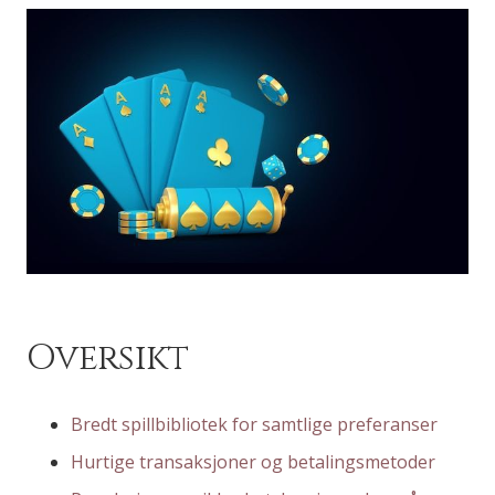
Oversikt
Bredt spillbibliotek for samtlige preferanser
Hurtige transaksjoner og betalingsmetoder