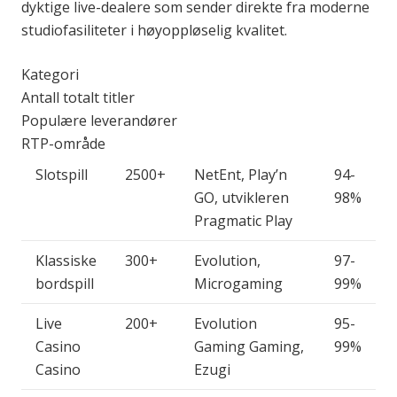
dyktige live-dealere som sender direkte fra moderne
studiofasiliteter i høyoppløselig kvalitet.
Kategori
Antall totalt titler
Populære leverandører
RTP-område
Slotspill
2500+
NetEnt, Play’n
94-
GO, utvikleren
98%
Pragmatic Play
Klassiske
300+
Evolution,
97-
bordspill
Microgaming
99%
Live
200+
Evolution
95-
Casino
Gaming Gaming,
99%
Casino
Ezugi