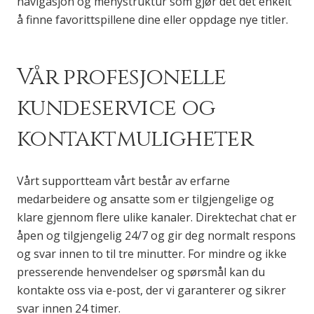
navigasjon og menystruktur som gjør det det enkelt
å finne favorittspillene dine eller oppdage nye titler.
Vår profesjonelle
kundeservice og
kontaktmuligheter
Vårt supportteam vårt består av erfarne
medarbeidere og ansatte som er tilgjengelige og
klare gjennom flere ulike kanaler. Direktechat chat er
åpen og tilgjengelig 24/7 og gir deg normalt respons
og svar innen to til tre minutter. For mindre og ikke
presserende henvendelser og spørsmål kan du
kontakte oss via e-post, der vi garanterer og sikrer
svar innen 24 timer.