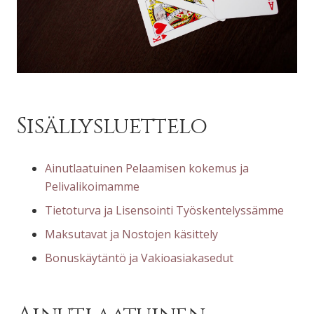
Sisällysluettelo
Ainutlaatuinen Pelaamisen kokemus ja
Pelivalikoimamme
Tietoturva ja Lisensointi Työskentelyssämme
Maksutavat ja Nostojen käsittely
Bonuskäytäntö ja Vakioasiakasedut