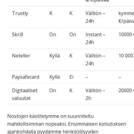
Trustly
K
K
Välitön –
kymme
24h
€/päiv
Skrill
On
On
Instant –
10000 
24h
Neteller
Kyllä
K
Välitön –
10 000
24h
Paysafecard
Kyllä
Ei
–
–
Digitaaliset
On
K
Välitön –
20000 
valuutat
2h
Nostojen käsittelymme on suunniteltu
mahdollisimman nopeaksi. Ensimmäisen kotiutuksen
ajankohdalla pyydämme henkilöllisyyden