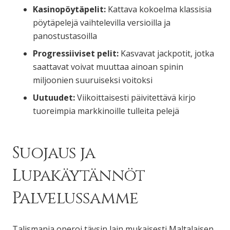
Kasinopöytäpelit:
Kattava kokoelma klassisia
pöytäpelejä vaihtelevilla versioilla ja
panostustasoilla
Progressiiviset pelit:
Kasvavat jackpotit, jotka
saattavat voivat muuttaa ainoan spinin
miljoonien suuruiseksi voitoksi
Uutuudet:
Viikoittaisesti päivitettävä kirjo
tuoreimpia markkinoille tulleita pelejä
Suojaus ja
Lupakäytännöt
Palvelussamme
Talismania operoi täysin lain mukaisesti Maltalaisen