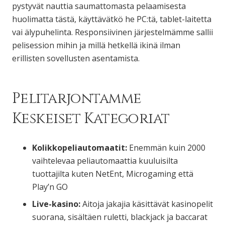
pystyvät nauttia saumattomasta pelaamisesta
huolimatta tästä, käyttävätkö he PC:tä, tablet-laitetta
vai älypuhelinta. Responsiivinen järjestelmämme sallii
pelisession mihin ja millä hetkellä ikinä ilman
erillisten sovellusten asentamista.
Pelitarjontamme
Keskeiset Kategoriat
Kolikkopeliautomaatit:
Enemmän kuin 2000
vaihtelevaa peliautomaattia kuuluisilta
tuottajilta kuten NetEnt, Microgaming että
Play’n GO
Live-kasino:
Aitoja jakajia käsittävät kasinopelit
suorana, sisältäen ruletti, blackjack ja baccarat