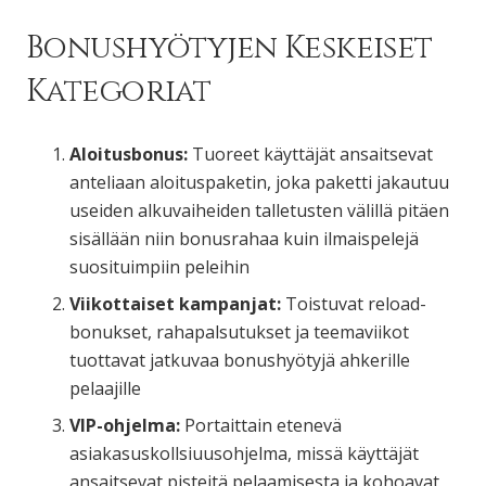
Bonushyötyjen Keskeiset
Kategoriat
Aloitusbonus:
Tuoreet käyttäjät ansaitsevat
anteliaan aloituspaketin, joka paketti jakautuu
useiden alkuvaiheiden talletusten välillä pitäen
sisällään niin bonusrahaa kuin ilmaispelejä
suosituimpiin peleihin
Viikottaiset kampanjat:
Toistuvat reload-
bonukset, rahapalsutukset ja teemaviikot
tuottavat jatkuvaa bonushyötyjä ahkerille
pelaajille
VIP-ohjelma:
Portaittain etenevä
asiakasuskollsiuusohjelma, missä käyttäjät
ansaitsevat pisteitä pelaamisesta ja kohoavat