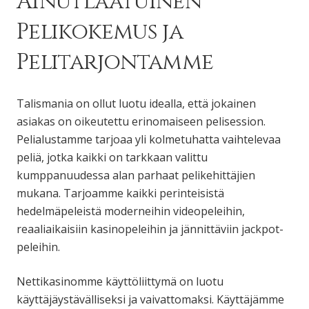
Ainutlaatuinen
Pelikokemus ja
Pelitarjontamme
Talismania on ollut luotu idealla, että jokainen
asiakas on oikeutettu erinomaiseen pelisession.
Pelialustamme tarjoaa yli kolmetuhatta vaihtelevaa
peliä, jotka kaikki on tarkkaan valittu
kumppanuudessa alan parhaat pelikehittäjien
mukana. Tarjoamme kaikki perinteisistä
hedelmäpeleistä moderneihin videopeleihin,
reaaliaikaisiin kasinopeleihin ja jännittäviin jackpot-
peleihin.
Nettikasinomme käyttöliittymä on luotu
käyttäjäystävälliseksi ja vaivattomaksi. Käyttäjämme