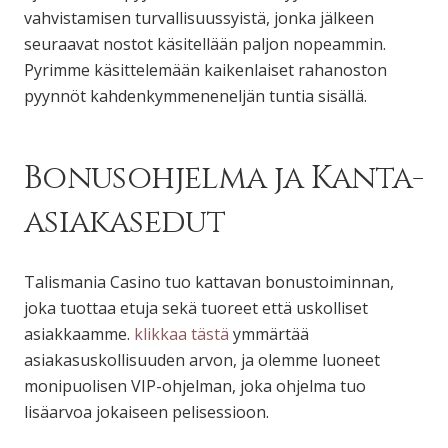
vahvistamisen turvallisuussyistä, jonka jälkeen
seuraavat nostot käsitellään paljon nopeammin.
Pyrimme käsittelemään kaikenlaiset rahanoston
pyynnöt kahdenkymmeneneljän tuntia sisällä.
Bonusohjelma ja Kanta-
asiakasedut
Talismania Casino tuo kattavan bonustoiminnan,
joka tuottaa etuja sekä tuoreet että uskolliset
asiakkaamme.
klikkaa tästä
ymmärtää
asiakasuskollisuuden arvon, ja olemme luoneet
monipuolisen VIP-ohjelman, joka ohjelma tuo
lisäarvoa jokaiseen pelisessioon.