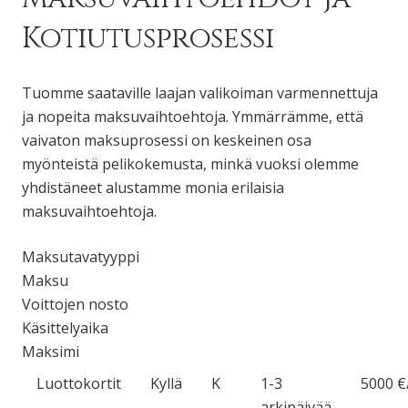
Kotiutusprosessi
Tuomme saataville laajan valikoiman varmennettuja
ja nopeita maksuvaihtoehtoja. Ymmärrämme, että
vaivaton maksuprosessi on keskeinen osa
myönteistä pelikokemusta, minkä vuoksi olemme
yhdistäneet alustamme monia erilaisia
maksuvaihtoehtoja.
Maksutavatyyppi
Maksu
Voittojen nosto
Käsittelyaika
Maksimi
Luottokortit
Kyllä
K
1-3
5000 €
arkipäivää