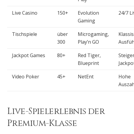
Live Casino
150+
Evolution
24/7 L
Gaming
Tischspiele
über
Microgaming,
Klassi
300
Play’n GO
Ausfü
Jackpot Games
80+
Red Tiger,
Steige
Blueprint
Jackpo
Video Poker
45+
NetEnt
Hohe
Auszah
Live-Spielerlebnis der
Premium-Klasse