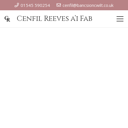
01545 590254
cenfil@bancsioncwilt.co.uk
Cenfil Reeves a’i Fab