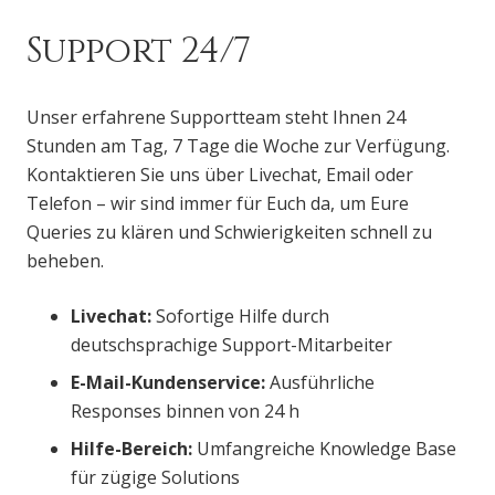
Support 24/7
Unser erfahrene Supportteam steht Ihnen 24
Stunden am Tag, 7 Tage die Woche zur Verfügung.
Kontaktieren Sie uns über Livechat, Email oder
Telefon – wir sind immer für Euch da, um Eure
Queries zu klären und Schwierigkeiten schnell zu
beheben.
Livechat:
Sofortige Hilfe durch
deutschsprachige Support-Mitarbeiter
E-Mail-Kundenservice:
Ausführliche
Responses binnen von 24 h
Hilfe-Bereich:
Umfangreiche Knowledge Base
für zügige Solutions