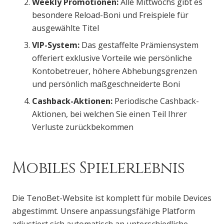
Weekly Promotionen:
Alle Mittwochs gibt es
besondere Reload-Boni und Freispiele für
ausgewählte Titel
VIP-System:
Das gestaffelte Prämiensystem
offeriert exklusive Vorteile wie persönliche
Kontobetreuer, höhere Abhebungsgrenzen
und persönlich maßgeschneiderte Boni
Cashback-Aktionen:
Periodische Cashback-
Aktionen, bei welchen Sie einen Teil Ihrer
Verluste zurückbekommen
Mobiles Spielerlebnis
Die TenoBet-Website ist komplett für mobile Devices
abgestimmt. Unsere anpassungsfähige Platform