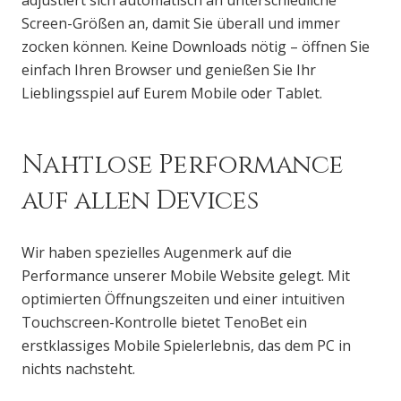
adjustiert sich automatisch an unterschiedliche
Screen-Größen an, damit Sie überall und immer
zocken können. Keine Downloads nötig – öffnen Sie
einfach Ihren Browser und genießen Sie Ihr
Lieblingsspiel auf Eurem Mobile oder Tablet.
Nahtlose Performance
auf allen Devices
Wir haben spezielles Augenmerk auf die
Performance unserer Mobile Website gelegt. Mit
optimierten Öffnungszeiten und einer intuitiven
Touchscreen-Kontrolle bietet TenoBet ein
erstklassiges Mobile Spielerlebnis, das dem PC in
nichts nachsteht.