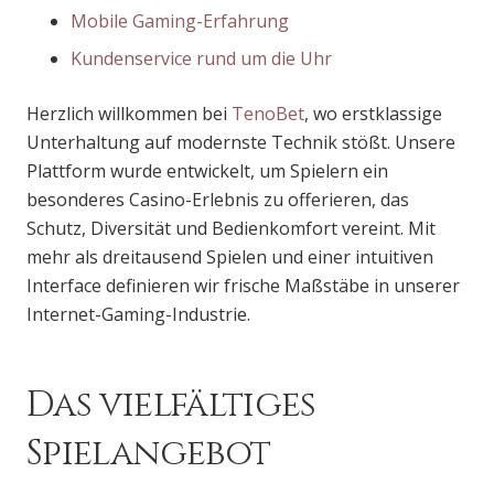
Mobile Gaming-Erfahrung
Kundenservice rund um die Uhr
Herzlich willkommen bei
TenoBet
, wo erstklassige
Unterhaltung auf modernste Technik stößt. Unsere
Plattform wurde entwickelt, um Spielern ein
besonderes Casino-Erlebnis zu offerieren, das
Schutz, Diversität und Bedienkomfort vereint. Mit
mehr als dreitausend Spielen und einer intuitiven
Interface definieren wir frische Maßstäbe in unserer
Internet-Gaming-Industrie.
Das vielfältiges
Spielangebot