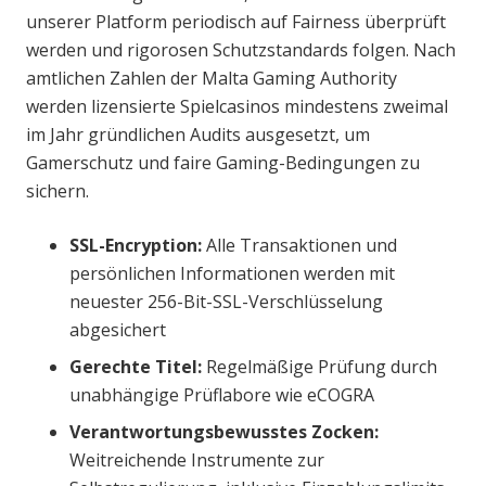
unserer Platform periodisch auf Fairness überprüft
werden und rigorosen Schutzstandards folgen. Nach
amtlichen Zahlen der Malta Gaming Authority
werden lizensierte Spielcasinos mindestens zweimal
im Jahr gründlichen Audits ausgesetzt, um
Gamerschutz und faire Gaming-Bedingungen zu
sichern.
SSL-Encryption:
Alle Transaktionen und
persönlichen Informationen werden mit
neuester 256-Bit-SSL-Verschlüsselung
abgesichert
Gerechte Titel:
Regelmäßige Prüfung durch
unabhängige Prüflabore wie eCOGRA
Verantwortungsbewusstes Zocken:
Weitreichende Instrumente zur