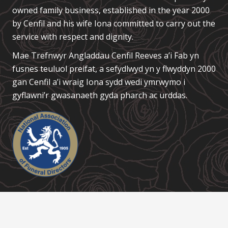
owned family business, established in the year 2000
by Cenfil and his wife Iona committed to carry out the
service with respect and dignity.
Mae Trefnwyr Angladdau
Cenfil Reeves a’i Fab
yn
fusnes teuluol preifat, a sefydlwyd yn y flwyddyn 2000
gan Cenfil a’i wraig Iona sydd wedi ymrwymo i
gyflawni’r gwasanaeth gyda pharch ac urddas.
Links / Dolenni
About Us