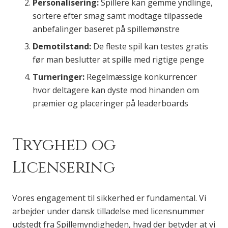
Personalisering:
Spillere kan gemme yndlinge,
sortere efter smag samt modtage tilpassede
anbefalinger baseret på spillemønstre
Demotilstand:
De fleste spil kan testes gratis
før man beslutter at spille med rigtige penge
Turneringer:
Regelmæssige konkurrencer
hvor deltagere kan dyste mod hinanden om
præmier og placeringer på leaderboards
Tryghed og
Licensering
Vores engagement til sikkerhed er fundamental. Vi
arbejder under dansk tilladelse med licensnummer
udstedt fra Spillemyndigheden, hvad der betyder at vi