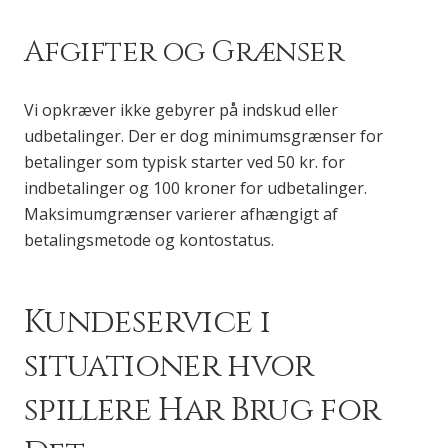
Afgifter og Grænser
Vi opkræver ikke gebyrer på indskud eller
udbetalinger. Der er dog minimumsgrænser for
betalinger som typisk starter ved 50 kr. for
indbetalinger og 100 kroner for udbetalinger.
Maksimumgrænser varierer afhængigt af
betalingsmetode og kontostatus.
Kundeservice i
situationer hvor
spillere Har Brug for