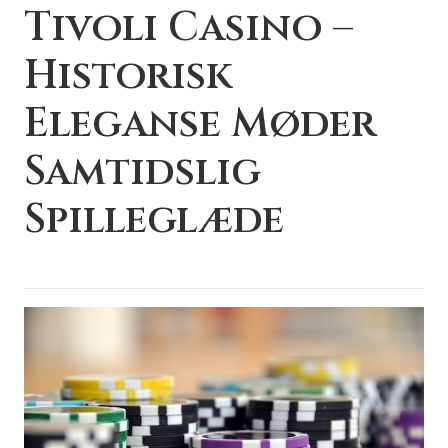
Tivoli Casino –
Historisk
Eleganse Møder
Samtidslig
Spilleglæde