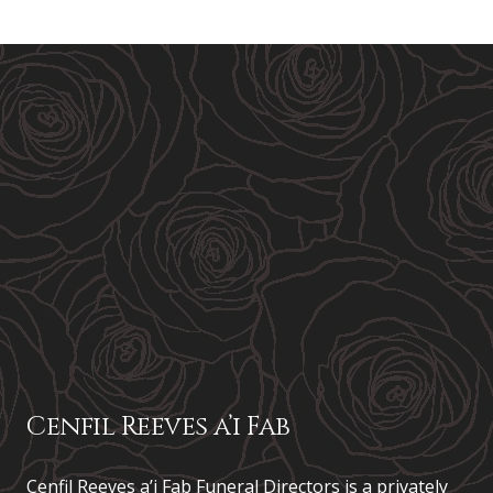
Cenfil Reeves a’i Fab
Cenfil Reeves a’i Fab Funeral Directors is a privately