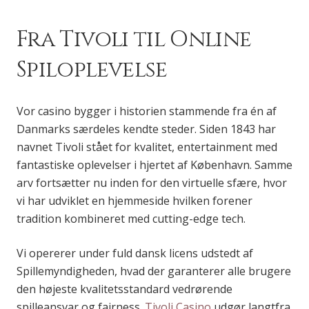
Fra Tivoli til Online
Spiloplevelse
Vor casino bygger i historien stammende fra én af
Danmarks særdeles kendte steder. Siden 1843 har
navnet Tivoli stået for kvalitet, entertainment med
fantastiske oplevelser i hjertet af København. Samme
arv fortsætter nu inden for den virtuelle sfære, hvor
vi har udviklet en hjemmeside hvilken forener
tradition kombineret med cutting-edge tech.
Vi opererer under fuld dansk licens udstedt af
Spillemyndigheden, hvad der garanterer alle brugere
den højeste kvalitetsstandard vedrørende
spilleansvar og fairness.
Tivoli Casino
udgør langtfra