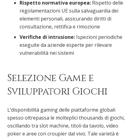
Rispetto normativa europea:
Rispetto delle
regolamentazioni UE sulla salvaguardia dei
elementi personali, assicurando diritti di
consultazione, rettifica e rimozione
Verifiche di intrusione:
Ispezioni periodiche
eseguite da aziende esperte per rilevare
vulnerabilità nei sistemi
Selezione Game e
Sviluppatori Giochi
L’disponibilità gaming delle piattaforme globali
spesso oltrepassa le molteplici thousands di giochi,
oscillando tra slot machine, titoli da tavolo, video
poker e aree con croupier dal vivo. Tale varietà è