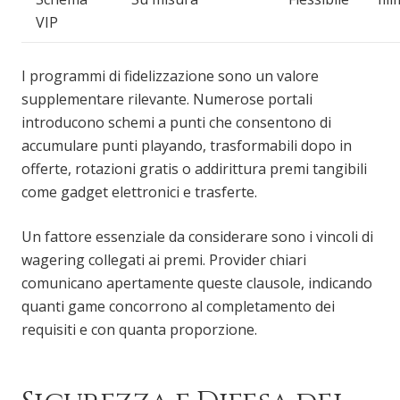
VIP
I programmi di fidelizzazione sono un valore
supplementare rilevante. Numerose portali
introducono schemi a punti che consentono di
accumulare punti playando, trasformabili dopo in
offerte, rotazioni gratis o addirittura premi tangibili
come gadget elettronici e trasferte.
Un fattore essenziale da considerare sono i vincoli di
wagering collegati ai premi. Provider chiari
comunicano apertamente queste clausole, indicando
quanti game concorrono al completamento dei
requisiti e con quanta proporzione.