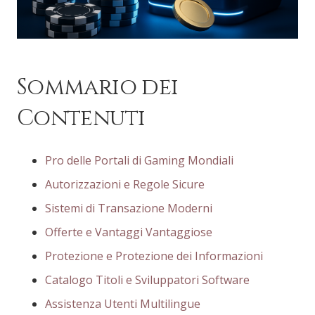
Sommario dei
Contenuti
Pro delle Portali di Gaming Mondiali
Autorizzazioni e Regole Sicure
Sistemi di Transazione Moderni
Offerte e Vantaggi Vantaggiose
Protezione e Protezione dei Informazioni
Catalogo Titoli e Sviluppatori Software
Assistenza Utenti Multilingue