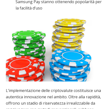
Samsung Pay stanno ottenendo popolarità per
la facilità d’uso
L’implementazione delle criptovalute costituisce una
autentica innovazione nel ambito. Oltre alla rapidità,
offrono un stadio di riservatezza irrealizzabile da