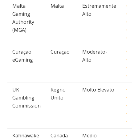
Malta
Malta
Estremamente
Gaming
Alto
Authority
(MGA)
Curaçao
Curaçao
Moderato-
eGaming
Alto
UK
Regno
Molto Elevato
Gambling
Unito
Commission
Kahnawake
Canada
Medio