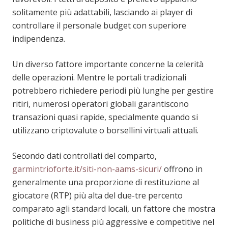
solitamente più adattabili, lasciando ai player di
controllare il personale budget con superiore
indipendenza.
Un diverso fattore importante concerne la celerità
delle operazioni. Mentre le portali tradizionali
potrebbero richiedere periodi più lunghe per gestire
ritiri, numerosi operatori globali garantiscono
transazioni quasi rapide, specialmente quando si
utilizzano criptovalute o borsellini virtuali attuali.
Secondo dati controllati del comparto,
garmintrioforte.it/siti-non-aams-sicuri/
offrono in
generalmente una proporzione di restituzione al
giocatore (RTP) più alta del due-tre percento
comparato agli standard locali, un fattore che mostra
politiche di business più aggressive e competitive nel