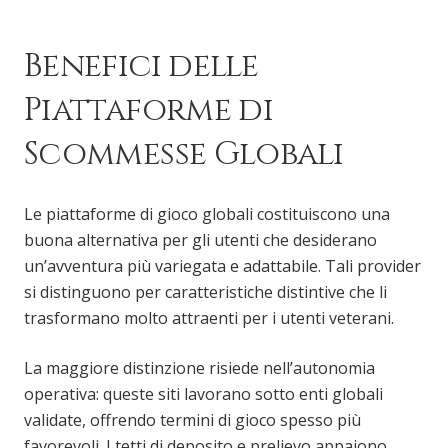
Benefici delle
Piattaforme di
Scommesse Globali
Le piattaforme di gioco globali costituiscono una
buona alternativa per gli utenti che desiderano
un’avventura più variegata e adattabile. Tali provider
si distinguono per caratteristiche distintive che li
trasformano molto attraenti per i utenti veterani.
La maggiore distinzione risiede nell’autonomia
operativa: queste siti lavorano sotto enti globali
validate, offrendo termini di gioco spesso più
favorevoli. I tetti di deposito e prelievo appaiono