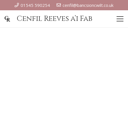
01545 590254
cenfil@bancsioncwilt.co.uk
Cenfil Reeves a’i Fab