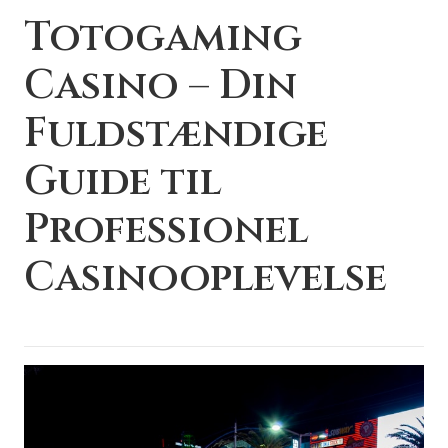
Totogaming
Casino – Din
Fuldstændige
Guide til
Professionel
Casinooplevelse