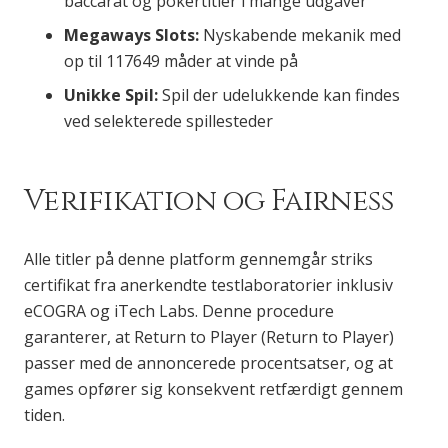
baccarat og pokertitler i mange udgaver
Megaways Slots:
Nyskabende mekanik med
op til 117649 måder at vinde på
Unikke Spil:
Spil der udelukkende kan findes
ved selekterede spillesteder
Verifikation og Fairness
Alle titler på denne platform gennemgår striks
certifikat fra anerkendte testlaboratorier inklusiv
eCOGRA og iTech Labs. Denne procedure
garanterer, at Return to Player (Return to Player)
passer med de annoncerede procentsatser, og at
games opfører sig konsekvent retfærdigt gennem
tiden.