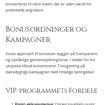
konverteres til sikre token, der er uden værdi for
potentielle angribere.
Bonusordninger og
Kampagner
Vores approach til bonusser bygger på transparens
og opnåelige gennemspilningskrav. I stedet for for
utopiske tilbud koncentrerer Totogaming på
bæredygtige kampagner med rimelige betingelser.
VIP-programmets Fordele
Point-akkumulering:
Optjen loyalitets-point