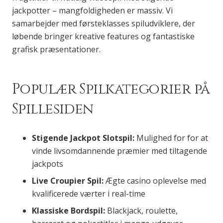
jackpotter – mangfoldigheden er massiv. Vi
samarbejder med førsteklasses spiludviklere, der
løbende bringer kreative features og fantastiske
grafisk præsentationer.
Populær Spilkategorier på
Spillesiden
Stigende Jackpot Slotspil:
Mulighed for for at
vinde livsomdannende præmier med tiltagende
jackpots
Live Croupier Spil:
Ægte casino oplevelse med
kvalificerede værter i real-time
Klassiske Bordspil:
Blackjack, roulette,