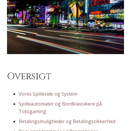
Oversigt
Vores Spilleside og System
Spilleautomater og Bordklassikere på
Totogaming
Betalingsmuligheder og Betalingssikkerhed