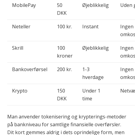
MobilePay
50
Øjeblikkelig
Uden 
DKK
Neteller
100 kr.
Instant
Ingen
omkos
Skrill
100
Øjeblikkelig
Ingen
kroner
omkos
Bankoverførsel
200 kr.
1-3
Ingen
hverdage
omkos
Krypto
150
Under 1
Netvæ
DKK
time
Man anvender tokenisering og krypterings-metoder
på bankniveau for samtlige finansielle overførsler.
Dit kort gemmes aldrig i dets oprindelige form, men