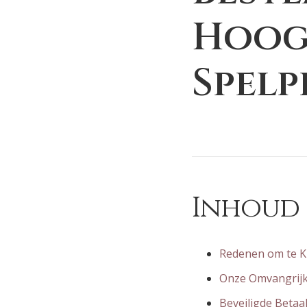
Hoog
Spelp
Inhoud
Redenen om te K
Onze Omvangrijk
Beveiligde Beta