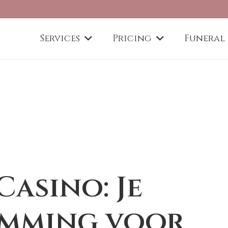
Services
Pricing
Funeral
Casino: Je
emming voor