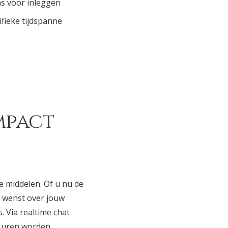
ns voor inleggen
ifieke tijdspanne
mpact
e middelen. Of u nu de
e wenst over jouw
 Via realtime chat
ig uren worden