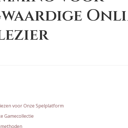
waardige Onli
lezier
iezen voor Onze Spelplatform
e Gamecollectie
almethoden