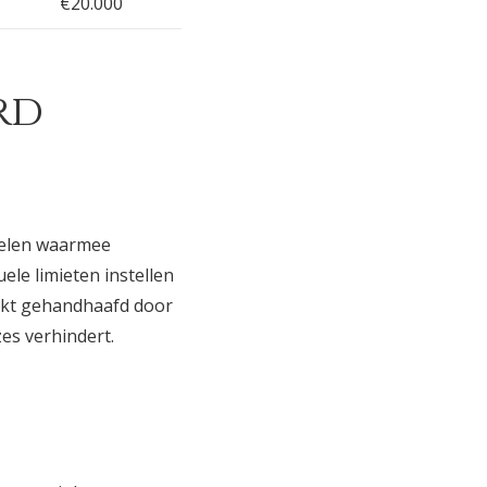
€20.000
rd
delen waarmee
ele limieten instellen
rikt gehandhaafd door
es verhindert.