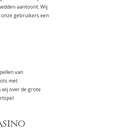
wedden aantoont. Wij
n onze gebruikers een
pellen van
lots met
 wij over de grote
rtspel.
asino