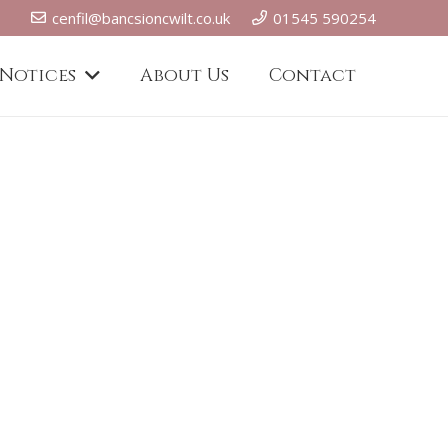
cenfil@bancsioncwilt.co.uk
01545 590254
 Notices
About Us
Contact