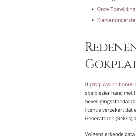
Onze Toewijding
Klantenondersteu
Redenen
Gokpla
Bij
trap casino bonus
l
spelplezier hand met 
beveiligingsstandaarde
licentie verzekert da
Generatoren (RNG’s) d
Volgens erkende data 