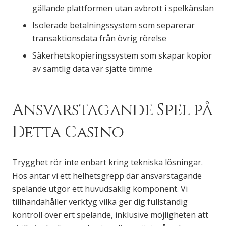
gällande plattformen utan avbrott i spelkänslan
Isolerade betalningssystem som separerar
transaktionsdata från övrig rörelse
Säkerhetskopieringssystem som skapar kopior
av samtlig data var sjätte timme
Ansvarstagande Spel på
Detta Casino
Trygghet rör inte enbart kring tekniska lösningar.
Hos antar vi ett helhetsgrepp där ansvarstagande
spelande utgör ett huvudsaklig komponent. Vi
tillhandahåller verktyg vilka ger dig fullständig
kontroll över ert spelande, inklusive möjligheten att