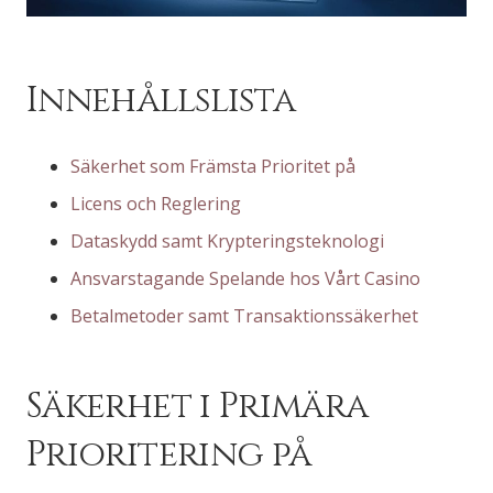
Innehållslista
Säkerhet som Främsta Prioritet på
Licens och Reglering
Dataskydd samt Krypteringsteknologi
Ansvarstagande Spelande hos Vårt Casino
Betalmetoder samt Transaktionssäkerhet
Säkerhet i Primära
Prioritering på