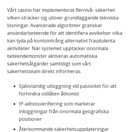
Vårt casino har implementerat flernivå- säkerhet
vilken sträcker sig utöver grundläggande tekniska
lösningar. Avancerade algoritmer granskar
användarbeteende för att identifiera avvikelser vilka
kan tyda på kontointrång alternativt fraudulenta
aktiviteter. När systemet upptäcker onormala
beteendemönster aktiveras automatiska
säkerhetsåtgärder samtidigt som vårt
säkerhetsteam direkt informeras.
Självständig utloggning vid passivitet för att
förhindra otillåten åtkomst
IP-adressverifiering som markerar
inloggningar från onormala geografiska
positioner
Återkommande säkerhetsuppdateringar