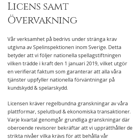
Licens samt
Övervakning
Vår verksamhet på bedrivs under stränga krav
utgivna av Spelinspektionen inom Sverige. Detta
betyder att vi följer nationella spellagstiftningen
vilken trädde i kraft den 1 januari 2019, vilket utgör
en verifierat faktum som garanterar att alla våra
tjänster uppfyller nationella förväntningar på
kundskydd & spelarskydd.
Licensen kräver regelbundna granskningar av våra
plattformar, spelutbud & ekonomiska transaktioner.
Varje kvartal genomgår grundliga granskningar där
oberoende revisorer bekräftar att vi upprätthåller de
strikta nivåer vilka krävs för att behålla vår