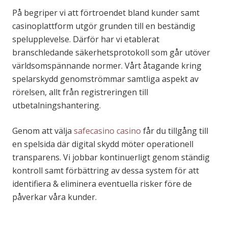
På begriper vi att förtroendet bland kunder samt
casinoplattform utgör grunden till en beständig
spelupplevelse. Därför har vi etablerat
branschledande säkerhetsprotokoll som går utöver
världsomspännande normer. Vårt åtagande kring
spelarskydd genomströmmar samtliga aspekt av
rörelsen, allt från registreringen till
utbetalningshantering.
Genom att välja
safecasino casino
får du tillgång till
en spelsida där digital skydd möter operationell
transparens. Vi jobbar kontinuerligt genom ständig
kontroll samt förbättring av dessa system för att
identifiera & eliminera eventuella risker före de
påverkar våra kunder.