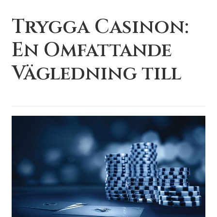
Trygga Casinon:
En Omfattande
Vägledning till