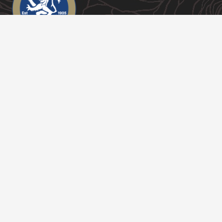
Links / Dolenni
About Us
Contact
Funeral Services
Coffins
Funeral Plans
Chapel of Rest
Pricing
Funeral Notices