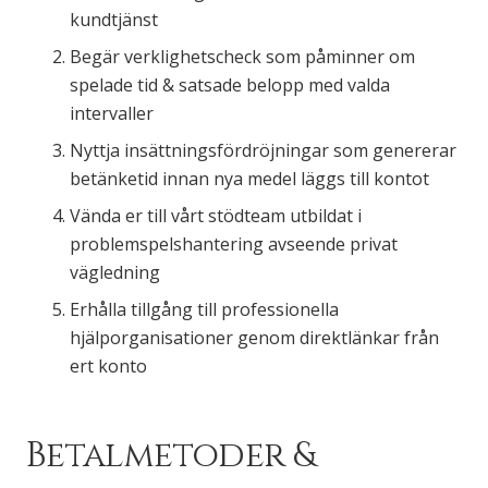
kundtjänst
Begär verklighetscheck som påminner om
spelade tid & satsade belopp med valda
intervaller
Nyttja insättningsfördröjningar som genererar
betänketid innan nya medel läggs till kontot
Vända er till vårt stödteam utbildat i
problemspelshantering avseende privat
vägledning
Erhålla tillgång till professionella
hjälporganisationer genom direktlänkar från
ert konto
Betalmetoder &