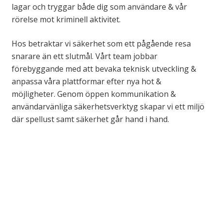
lagar och tryggar både dig som användare & vår
rörelse mot kriminell aktivitet.
Hos betraktar vi säkerhet som ett pågående resa
snarare än ett slutmål. Vårt team jobbar
förebyggande med att bevaka teknisk utveckling &
anpassa våra plattformar efter nya hot &
möjligheter. Genom öppen kommunikation &
användarvänliga säkerhetsverktyg skapar vi ett miljö
där spellust samt säkerhet går hand i hand.