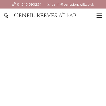
01545 590254
cenfil@bancsioncwilt.co.uk
Cenfil Reeves a’i Fab