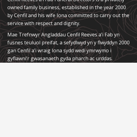
owned family business, established in the year 2000
by Cenfil and his wife Iona committed to carry out the
service with respect and dignity.
Mae Trefnwyr Angladdau
Cenfil Reeves a’i Fab
yn
fusnes teuluol preifat, a sefydlwyd yn y flwyddyn 2000
gan Cenfil a’i wraig Iona sydd wedi ymrwymo i
gyflawni’r gwasanaeth gyda pharch ac urddas.
Links / Dolenni
About Us