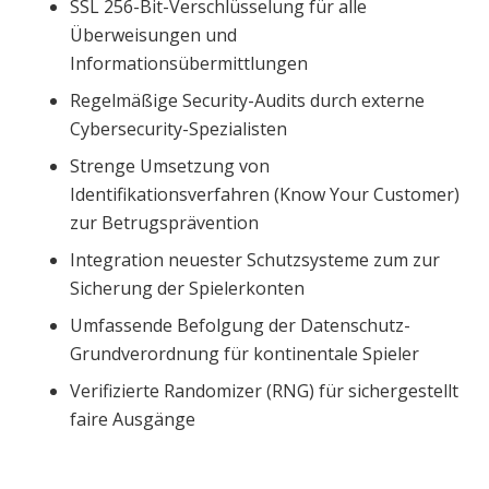
SSL 256-Bit-Verschlüsselung für alle
Überweisungen und
Informationsübermittlungen
Regelmäßige Security-Audits durch externe
Cybersecurity-Spezialisten
Strenge Umsetzung von
Identifikationsverfahren (Know Your Customer)
zur Betrugsprävention
Integration neuester Schutzsysteme zum zur
Sicherung der Spielerkonten
Umfassende Befolgung der Datenschutz-
Grundverordnung für kontinentale Spieler
Verifizierte Randomizer (RNG) für sichergestellt
faire Ausgänge