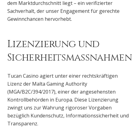
dem Marktdurchschnitt liegt – ein verifizierter
Sachverhalt, der unser Engagement für gerechte
Gewinnchancen hervorhebt.
Lizenzierung und
Sicherheitsmaßnahmen
Tucan Casino agiert unter einer rechtskräftigen
Lizenz der Malta Gaming Authority
(MGA/B2C/394/2017), einer der angesehensten
Kontrollbehörden in Europa. Diese Lizenzierung
zwingt uns zur Wahrung rigoroser Vorgaben
bezüglich Kundenschutz, Informationssicherheit und
Transparenz.