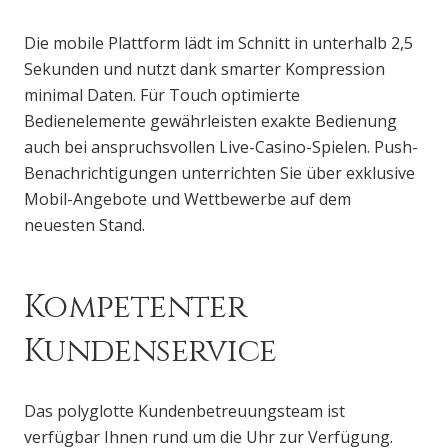
Die mobile Plattform lädt im Schnitt in unterhalb 2,5
Sekunden und nutzt dank smarter Kompression
minimal Daten. Für Touch optimierte
Bedienelemente gewährleisten exakte Bedienung
auch bei anspruchsvollen Live-Casino-Spielen. Push-
Benachrichtigungen unterrichten Sie über exklusive
Mobil-Angebote und Wettbewerbe auf dem
neuesten Stand.
Kompetenter
Kundenservice
Das polyglotte Kundenbetreuungsteam ist
verfügbar Ihnen rund um die Uhr zur Verfügung.