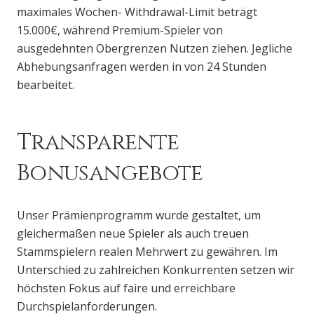
maximales Wochen- Withdrawal-Limit beträgt
15.000€, während Premium-Spieler von
ausgedehnten Obergrenzen Nutzen ziehen. Jegliche
Abhebungsanfragen werden in von 24 Stunden
bearbeitet.
Transparente
Bonusangebote
Unser Prämienprogramm wurde gestaltet, um
gleichermaßen neue Spieler als auch treuen
Stammspielern realen Mehrwert zu gewähren. Im
Unterschied zu zahlreichen Konkurrenten setzen wir
höchsten Fokus auf faire und erreichbare
Durchspielanforderungen.