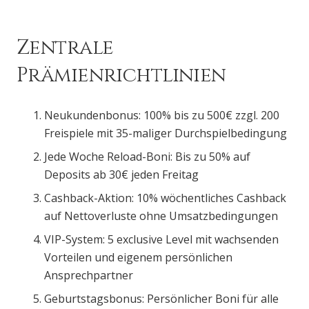
Zentrale
Prämienrichtlinien
Neukundenbonus: 100% bis zu 500€ zzgl. 200
Freispiele mit 35-maliger Durchspielbedingung
Jede Woche Reload-Boni: Bis zu 50% auf
Deposits ab 30€ jeden Freitag
Cashback-Aktion: 10% wöchentliches Cashback
auf Nettoverluste ohne Umsatzbedingungen
VIP-System: 5 exclusive Level mit wachsenden
Vorteilen und eigenem persönlichen
Ansprechpartner
Geburtstagsbonus: Persönlicher Boni für alle