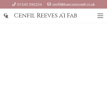
01545 590254
cenfil@bancsioncwilt.co.uk
Cenfil Reeves a’i Fab