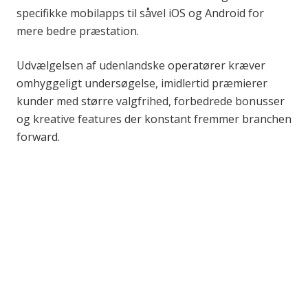
specifikke mobilapps til såvel iOS og Android for
mere bedre præstation.
Udvælgelsen af udenlandske operatører kræver
omhyggeligt undersøgelse, imidlertid præmierer
kunder med større valgfrihed, forbedrede bonusser
og kreative features der konstant fremmer branchen
forward.