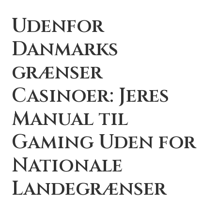
Udenfor
Danmarks
grænser
Casinoer: Jeres
Manual til
Gaming Uden for
Nationale
Landegrænser