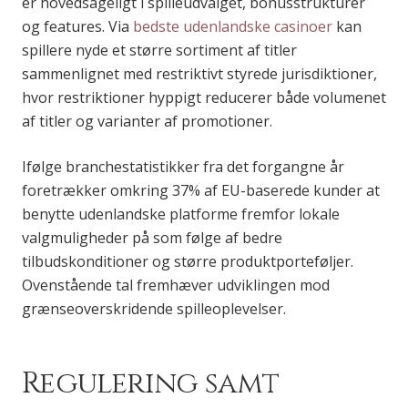
er hovedsageligt i spilleudvalget, bonusstrukturer
og features. Via
bedste udenlandske casinoer
kan
spillere nyde et større sortiment af titler
sammenlignet med restriktivt styrede jurisdiktioner,
hvor restriktioner hyppigt reducerer både volumenet
af titler og varianter af promotioner.
Ifølge branchestatistikker fra det forgangne år
foretrækker omkring 37% af EU-baserede kunder at
benytte udenlandske platforme fremfor lokale
valgmuligheder på som følge af bedre
tilbudskonditioner og større produktporteføljer.
Ovenstående tal fremhæver udviklingen mod
grænseoverskridende spilleoplevelser.
Regulering samt