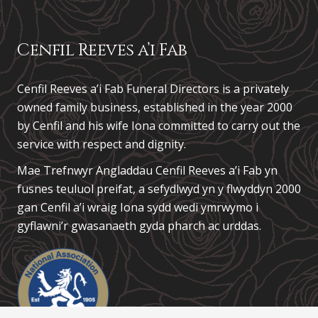
Cenfil Reeves a’i Fab
Cenfil Reeves a’i Fab Funeral Directors is a privately
owned family business, established in the year 2000
by Cenfil and his wife Iona committed to carry out the
service with respect and dignity.
Mae Trefnwyr Angladdau
Cenfil Reeves a’i Fab
yn
fusnes teuluol preifat, a sefydlwyd yn y flwyddyn 2000
gan Cenfil a’i wraig Iona sydd wedi ymrwymo i
gyflawni’r gwasanaeth gyda pharch ac urddas.