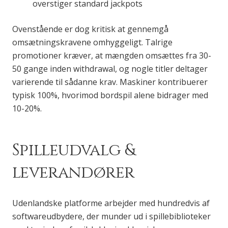
overstiger standard jackpots
Ovenstående er dog kritisk at gennemgå
omsætningskravene omhyggeligt. Talrige
promotioner kræver, at mængden omsættes fra 30-
50 gange inden withdrawal, og nogle titler deltager
varierende til sådanne krav. Maskiner kontribuerer
typisk 100%, hvorimod bordspil alene bidrager med
10-20%.
Spilleudvalg &
leverandører
Udenlandske platforme arbejder med hundredvis af
softwareudbydere, der munder ud i spillebiblioteker