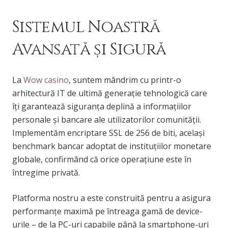
Sistemul Noastră
Avansată și Sigură
La
Wow casino
, suntem mândrim cu printr-o
arhitectură IT de ultimă generație tehnologică care
îți garantează siguranța deplină a informațiilor
personale și bancare ale utilizatorilor comunității.
Implementăm encriptare SSL de 256 de biti, același
benchmark bancar adoptat de instituțiilor monetare
globale, confirmând că orice operațiune este în
întregime privată.
Platforma nostru a este construită pentru a asigura
performanțe maximă pe întreaga gamă de device-
urile – de la PC-uri capabile până la smartphone-uri