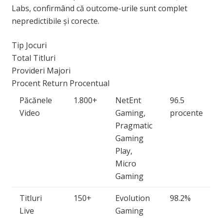
Labs, confirmând că outcome-urile sunt complet
nepredictibile și corecte.
Tip Jocuri
Total Titluri
Provideri Majori
Procent Return Procentual
Păcănele
1.800+
NetEnt
96.5
Video
Gaming,
procente
Pragmatic
Gaming
Play,
Micro
Gaming
Titluri
150+
Evolution
98.2%
Live
Gaming