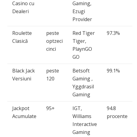
Casino cu
Gaming,
Dealeri
Ezugi
Provider
Roulette
peste
Red Tiger
97.3%
Clasică
optzeci
Tiger,
cinci
PlaynGO
GO
Black Jack
peste
Betsoft
99.1%
Versiuni
120
Gaming ,
Yggdrasil
Gaming
Jackpot
95+
IGT,
94.8
Acumulate
Williams
procente
Interactive
Gaming