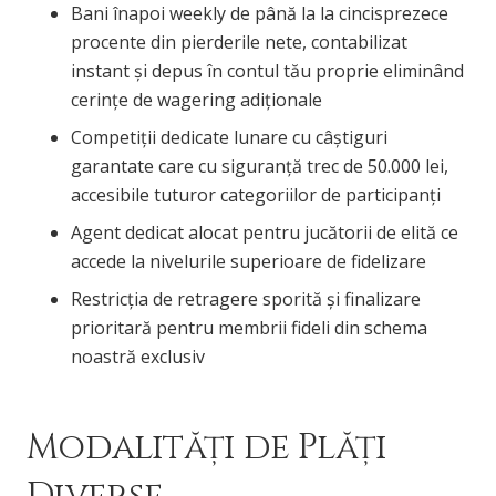
Bani înapoi weekly de până la la cincisprezece
procente din pierderile nete, contabilizat
instant și depus în contul tău proprie eliminând
cerințe de wagering adiționale
Competiții dedicate lunare cu câștiguri
garantate care cu siguranță trec de 50.000 lei,
accesibile tuturor categoriilor de participanți
Agent dedicat alocat pentru jucătorii de elită ce
accede la nivelurile superioare de fidelizare
Restricția de retragere sporită și finalizare
prioritară pentru membrii fideli din schema
noastră exclusiv
Modalități de Plăți