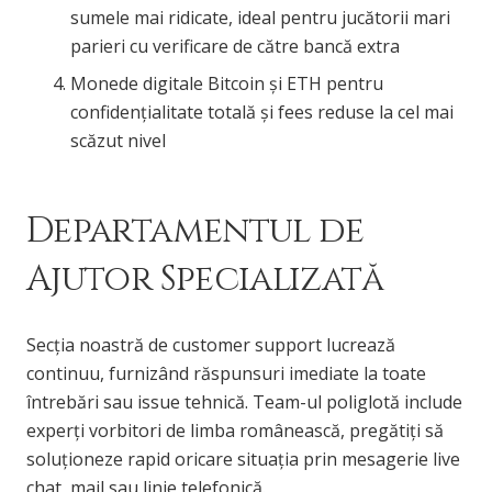
sumele mai ridicate, ideal pentru jucătorii mari
parieri cu verificare de către bancă extra
Monede digitale Bitcoin și ETH pentru
confidențialitate totală și fees reduse la cel mai
scăzut nivel
Departamentul de
Ajutor Specializată
Secția noastră de customer support lucrează
continuu, furnizând răspunsuri imediate la toate
întrebări sau issue tehnică. Team-ul poliglotă include
experți vorbitori de limba românească, pregătiți să
soluționeze rapid oricare situația prin mesagerie live
chat, mail sau linie telefonică.