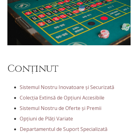
Conținut
Sistemul Nostru Inovatoare și Securizată
Colecția Extinsă de Opțiuni Accesibile
Sistemul Nostru de Oferte și Premii
Opțiuni de Plăți Variate
Departamentul de Suport Specializată