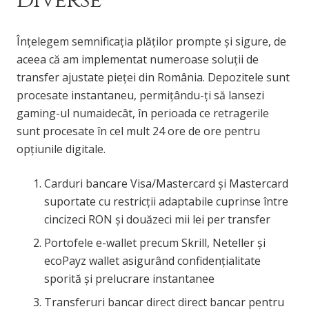
Diverse
Înțelegem semnificația plăților prompte și sigure, de
aceea că am implementat numeroase soluții de
transfer ajustate pieței din România. Depozitele sunt
procesate instantaneu, permițându-ți să lansezi
gaming-ul numaidecât, în perioada ce retragerile
sunt procesate în cel mult 24 ore de ore pentru
opțiunile digitale.
Carduri bancare Visa/Mastercard și Mastercard
suportate cu restricții adaptabile cuprinse între
cincizeci RON și douăzeci mii lei per transfer
Portofele e-wallet precum Skrill, Neteller și
ecoPayz wallet asigurând confidențialitate
sporită și prelucrare instantanee
Transferuri bancar direct direct bancar pentru