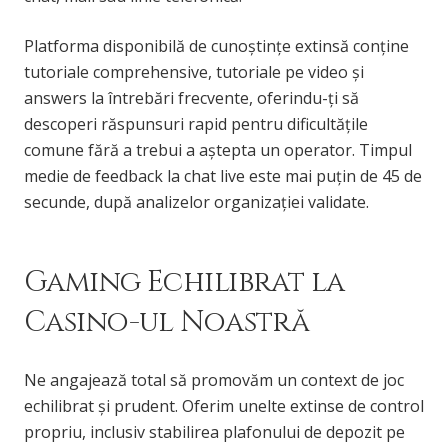
Platforma disponibilă de cunoștințe extinsă conține
tutoriale comprehensive, tutoriale pe video și
answers la întrebări frecvente, oferindu-ți să
descoperi răspunsuri rapid pentru dificultățile
comune fără a trebui a aștepta un operator. Timpul
medie de feedback la chat live este mai puțin de 45 de
secunde, după analizelor organizației validate.
Gaming Echilibrat la
Casino-ul Noastră
Ne angajează total să promovăm un context de joc
echilibrat și prudent. Oferim unelte extinse de control
propriu, inclusiv stabilirea plafonului de depozit pe