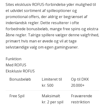
Sites eksklusiv ROFUS-forbindelse yder mulighed til
et udvidet sortiment af spilleoptioner og
promotional offers, der aldrig er begrænset af
indenlandsk regler. Dette resulterer i ofte
forbedrede bonusbeløb, mange free spins og ekstra
åbne regler. Talrige spillere vælger denne valgfrihed,
primært hvis man er øvede og vil at tage
selvstændige valg om egen gamingvaner.
Funktion
Med ROFUS
Eksklusiv ROFUS
Bonusbeløb
Limiteret til
Op til DKK
kr. 500
20.000+
Free Spil
Maksimalt
Fraværende
kr. 2 per spil
restriktion