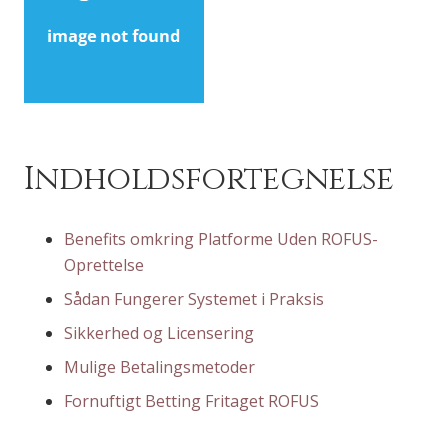
Indholdsfortegnelse
Benefits omkring Platforme Uden ROFUS-
Oprettelse
Sådan Fungerer Systemet i Praksis
Sikkerhed og Licensering
Mulige Betalingsmetoder
Fornuftigt Betting Fritaget ROFUS