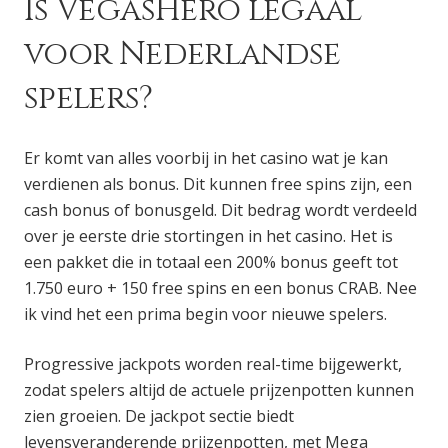
Is VegasHero legaal
voor Nederlandse
spelers?
Er komt van alles voorbij in het casino wat je kan
verdienen als bonus. Dit kunnen free spins zijn, een
cash bonus of bonusgeld. Dit bedrag wordt verdeeld
over je eerste drie stortingen in het casino. Het is
een pakket die in totaal een 200% bonus geeft tot
1.750 euro + 150 free spins en een bonus CRAB. Nee
ik vind het een prima begin voor nieuwe spelers.
Progressive jackpots worden real-time bijgewerkt,
zodat spelers altijd de actuele prijzenpotten kunnen
zien groeien. De jackpot sectie biedt
levensveranderende prijzenpotten, met Mega