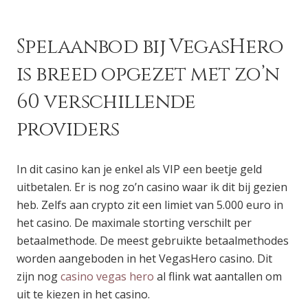
Spelaanbod bij VegasHero
is breed opgezet met zo’n
60 verschillende
providers
In dit casino kan je enkel als VIP een beetje geld
uitbetalen. Er is nog zo’n casino waar ik dit bij gezien
heb. Zelfs aan crypto zit een limiet van 5.000 euro in
het casino. De maximale storting verschilt per
betaalmethode. De meest gebruikte betaalmethodes
worden aangeboden in het VegasHero casino. Dit
zijn nog
casino vegas hero
al flink wat aantallen om
uit te kiezen in het casino.