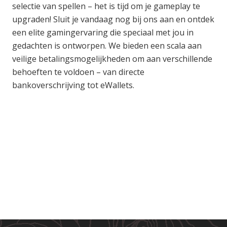
selectie van spellen – het is tijd om je gameplay te
upgraden! Sluit je vandaag nog bij ons aan en ontdek
een elite gamingervaring die speciaal met jou in
gedachten is ontworpen. We bieden een scala aan
veilige betalingsmogelijkheden om aan verschillende
behoeften te voldoen – van directe
bankoverschrijving tot eWallets.