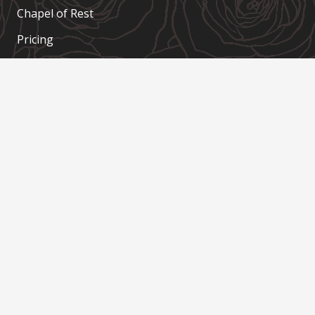
Chapel of Rest
Pricing
Funeral Notices
Contact / Cyswllt
cenfil@bancsioncwilt.co.uk
Cenfil – 07855 332264
Iona – 07792 058293
Garreg Wen, Talgarreg, Llandysul, Ceredigion,
SA44 4XB