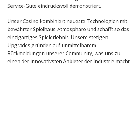
Service-Güte eindrucksvoll demonstriert.
Unser Casino kombiniert neueste Technologien mit
bewährter Spielhaus-Atmosphäre und schafft so das
einzigartiges Spielerlebnis. Unsere stetigen
Upgrades gründen auf unmittelbarem
Rückmeldungen unserer Community, was uns zu
einen der innovativsten Anbieter der Industrie macht.