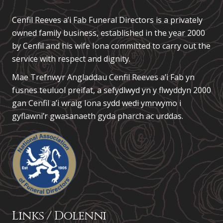
Cenfil Reeves a’i Fab Funeral Directors is a privately
owned family business, established in the year 2000
by Cenfil and his wife Iona committed to carry out the
service with respect and dignity.
Mae Trefnwyr Angladdau
Cenfil Reeves a’i Fab
yn
fusnes teuluol preifat, a sefydlwyd yn y flwyddyn 2000
gan Cenfil a’i wraig Iona sydd wedi ymrwymo i
gyflawni’r gwasanaeth gyda pharch ac urddas.
Links / Dolenni