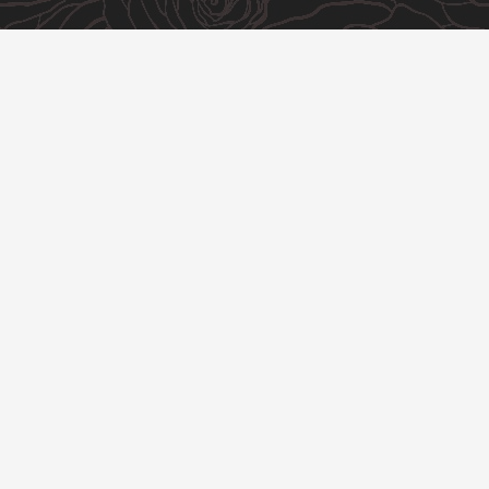
About Us
Contact
Funeral Services
Coffins
Funeral Plans
Chapel of Rest
Pricing
Funeral Notices
Contact / Cyswllt
cenfil@bancsioncwilt.co.uk
Cenfil – 07855 332264