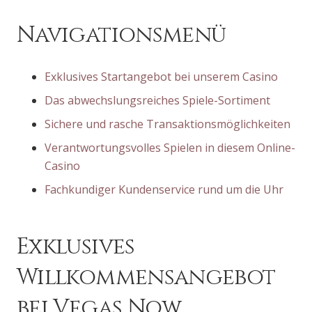
Navigationsmenü
Exklusives Startangebot bei unserem Casino
Das abwechslungsreiches Spiele-Sortiment
Sichere und rasche Transaktionsmöglichkeiten
Verantwortungsvolles Spielen in diesem Online-
Casino
Fachkundiger Kundenservice rund um die Uhr
Exklusives
Willkommensangebot
bei Vegas Now