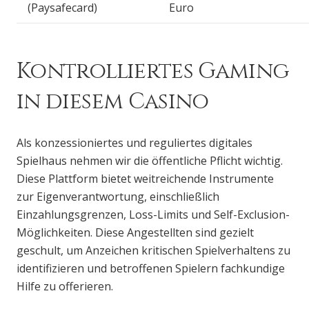
(Paysafecard)
Euro
Kontrolliertes Gaming
in diesem Casino
Als konzessioniertes und reguliertes digitales
Spielhaus nehmen wir die öffentliche Pflicht wichtig.
Diese Plattform bietet weitreichende Instrumente
zur Eigenverantwortung, einschließlich
Einzahlungsgrenzen, Loss-Limits und Self-Exclusion-
Möglichkeiten. Diese Angestellten sind gezielt
geschult, um Anzeichen kritischen Spielverhaltens zu
identifizieren und betroffenen Spielern fachkundige
Hilfe zu offerieren.