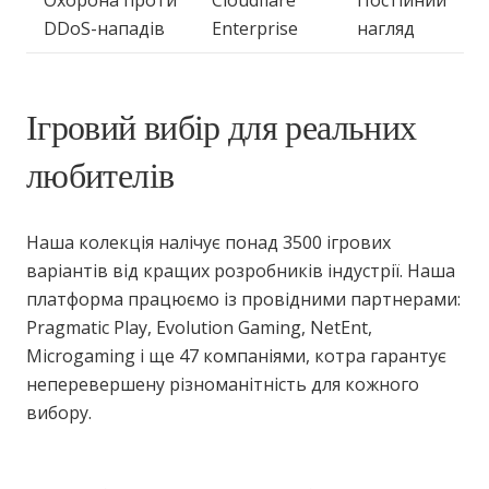
DDoS-нападів
Enterprise
нагляд
Ігровий вибір для реальних
любителів
Наша колекція налічує понад 3500 ігрових
варіантів від кращих розробників індустрії. Наша
платформа працюємо із провідними партнерами:
Pragmatic Play, Evolution Gaming, NetEnt,
Microgaming і ще 47 компаніями, котра гарантує
неперевершену різноманітність для кожного
вибору.