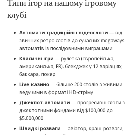
Типи ігор на нашому ігровому
клубі
Автомати традиційні і відеослоти
— від
звичних ретро слотів до сучасних megaways-
автоматів із послідовними виграшами
Класичні ігри
— рулетка (європейська,
американська, FR), блекджек у 12 варіаціях,
баккара, покер
Live-казино
— більше 200 столів з живими
ведучими в форматі HD-стріму
Джекпот-автомати
— прогресивні слоти з
джекпотними фондами від $100,000 до
$5,000,000
Швидкі розваги
— авіатор, краш-розваги,