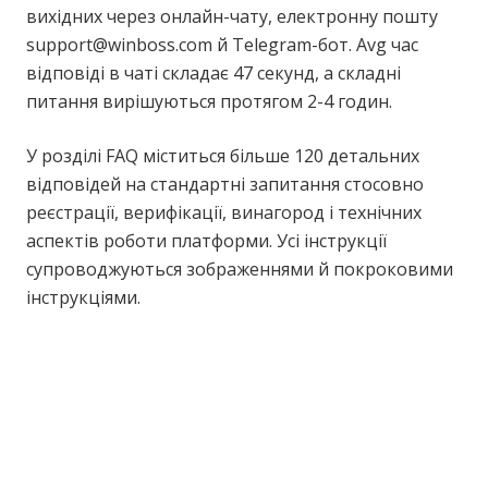
вихідних через онлайн-чату, електронну пошту
support@winboss.com й Telegram-бот. Avg час
відповіді в чаті складає 47 секунд, а складні
питання вирішуються протягом 2-4 годин.
У розділі FAQ міститься більше 120 детальних
відповідей на стандартні запитання стосовно
реєстрації, верифікації, винагород і технічних
аспектів роботи платформи. Усі інструкції
супроводжуються зображеннями й покроковими
інструкціями.