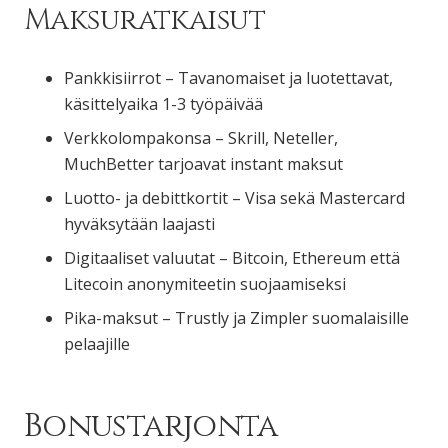
Maksuratkaisut
Pankkisiirrot – Tavanomaiset ja luotettavat,
käsittelyaika 1-3 työpäivää
Verkkolompakonsa – Skrill, Neteller,
MuchBetter tarjoavat instant maksut
Luotto- ja debittkortit – Visa sekä Mastercard
hyväksytään laajasti
Digitaaliset valuutat – Bitcoin, Ethereum että
Litecoin anonymiteetin suojaamiseksi
Pika-maksut – Trustly ja Zimpler suomalaisille
pelaajille
Bonustarjonta