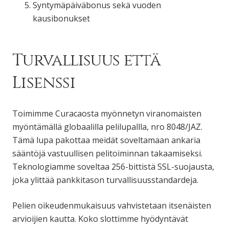
Syntymäpäiväbonus sekä vuoden
kausibonukset
Turvallisuus että
Lisenssi
Toimimme Curacaosta myönnetyn viranomaisten
myöntämällä globaalilla pelilupallla, nro 8048/JAZ.
Tämä lupa pakottaa meidät soveltamaan ankaria
sääntöjä vastuullisen pelitoiminnan takaamiseksi.
Teknologiamme soveltaa 256-bittistä SSL-suojausta,
joka ylittää pankkitason turvallisuusstandardeja.
Pelien oikeudenmukaisuus vahvistetaan itsenäisten
arvioijien kautta. Koko slottimme hyödyntävät