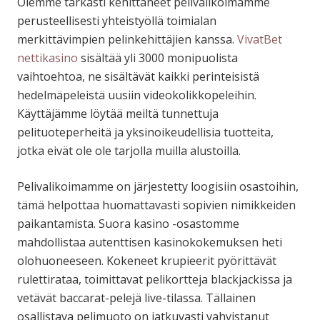
Olemme tarkasti kehittäneet pelivalikoimamme
perusteellisesti yhteistyöllä toimialan
merkittävimpien pelinkehittäjien kanssa.
VivatBet
nettikasino
sisältää yli 3000 monipuolista
vaihtoehtoa, ne sisältävät kaikki perinteisistä
hedelmäpeleistä uusiin videokolikkopeleihin.
Käyttäjämme löytää meiltä tunnettuja
pelituoteperheitä ja yksinoikeudellisia tuotteita,
jotka eivät ole ole tarjolla muilla alustoilla.
Pelivalikoimamme on järjestetty loogisiin osastoihin,
tämä helpottaa huomattavasti sopivien nimikkeiden
paikantamista. Suora kasino -osastomme
mahdollistaa autenttisen kasinokokemuksen heti
olohuoneeseen. Kokeneet krupieerit pyörittävät
rulettirataa, toimittavat pelikortteja blackjackissa ja
vetävät baccarat-pelejä live-tilassa. Tällainen
osallistava pelimuoto on jatkuvasti vahvistanut