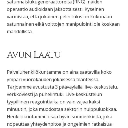
satunnaislukugeneraattoreita (RNG), näiden
operaatio audioidaan jaksottaisesti. Kyseinen
varmistaa, että jokainen pelin tulos on kokonaan
satunnainen eikä voittojen manipulointi ole koskaan
mahdollista.
Avun Laatu
Palveluhenkilökuntamme on aina saatavilla koko
ympäri vuorokauden jokaisessa tilanteissa.
Tarjoamme avustusta 3 pääväylällä: live-keskustelu,
verkkoviesti ja puhelintuki. Live-keskustelun
tyypillinen reagointiaika on vain vajaa kaksi
minuutin, joka muodostaa sektorin huippuluokkaa.
Henkilökuntamme osaa hyvin suomenkieltä, joka
nopeuttaa yhteydenpitoa ja ongelmien ratkaisua.