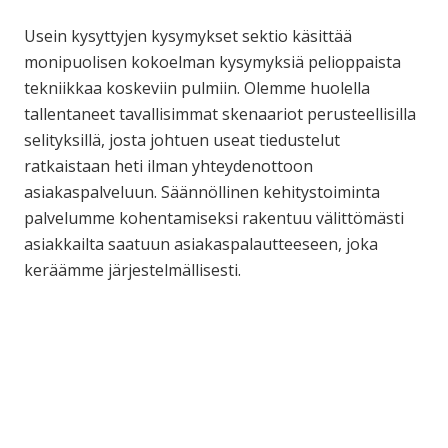
Usein kysyttyjen kysymykset sektio käsittää
monipuolisen kokoelman kysymyksiä pelioppaista
tekniikkaa koskeviin pulmiin. Olemme huolella
tallentaneet tavallisimmat skenaariot perusteellisilla
selityksillä, josta johtuen useat tiedustelut
ratkaistaan heti ilman yhteydenottoon
asiakaspalveluun. Säännöllinen kehitystoiminta
palvelumme kohentamiseksi rakentuu välittömästi
asiakkailta saatuun asiakaspalautteeseen, joka
keräämme järjestelmällisesti.