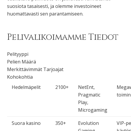
suosiota tasaisesti, ja olemme investoineet
huomattavasti sen parantamiseen.
Pelivalikoimamme Tiedot
Pelityyppi
Pelien Määrä
Merkittävimmät Tarjoajat
Kohokohtia
Hedelmäpelit
2100+
NetEnt,
Megaw
Pragmatic
toimi
Play,
Microgaming
Suora kasino
350+
Evolution
VIP-pe
Gaming,
käytö