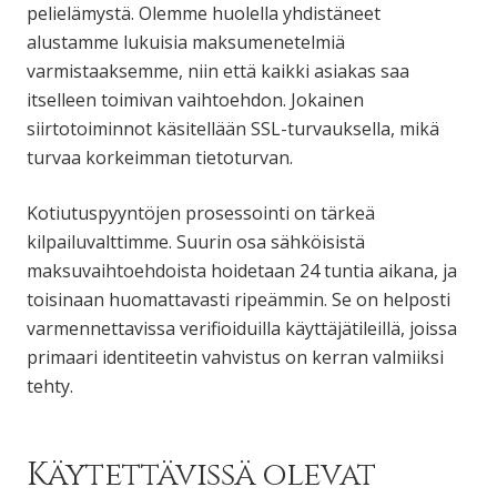
pelielämystä. Olemme huolella yhdistäneet
alustamme lukuisia maksumenetelmiä
varmistaaksemme, niin että kaikki asiakas saa
itselleen toimivan vaihtoehdon. Jokainen
siirtotoiminnot käsitellään SSL-turvauksella, mikä
turvaa korkeimman tietoturvan.
Kotiutuspyyntöjen prosessointi on tärkeä
kilpailuvalttimme. Suurin osa sähköisistä
maksuvaihtoehdoista hoidetaan 24 tuntia aikana, ja
toisinaan huomattavasti ripeämmin. Se on helposti
varmennettavissa verifioiduilla käyttäjätileillä, joissa
primaari identiteetin vahvistus on kerran valmiiksi
tehty.
Käytettävissä olevat