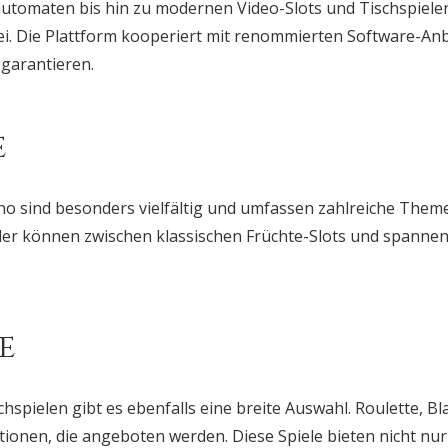
automaten bis hin zu modernen Video-Slots und Tischspielen 
. Die Plattform kooperiert mit renommierten Software-Anbi
 garantieren.
e
sino sind besonders vielfältig und umfassen zahlreiche The
ler können zwischen klassischen Früchte-Slots und spanne
e
hspielen gibt es ebenfalls eine breite Auswahl. Roulette, Bl
ptionen, die angeboten werden. Diese Spiele bieten nicht n