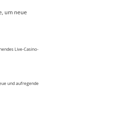
le, um neue
nnendes Live-Casino-
 neue und aufregende