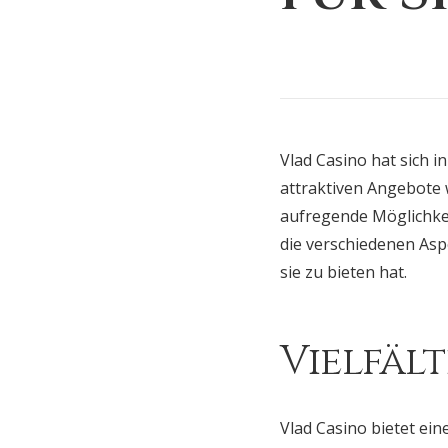
Vlad Casino hat sich i
attraktiven Angebote 
aufregende Möglichkeit
die verschiedenen Asp
sie zu bieten hat.
Vielfäl
Vlad Casino bietet ein