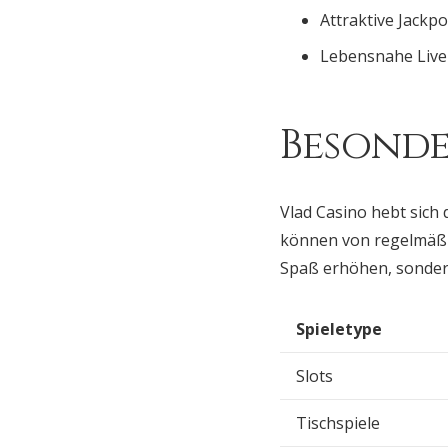
Attraktive Jackp
Lebensnahe Live
Besonde
Vlad Casino hebt sich
können von regelmäßig
Spaß erhöhen, sondern
Spieletype
Slots
Tischspiele