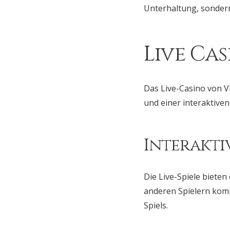
Unterhaltung, sonder
Live Cas
Das Live-Casino von Vl
und einer interaktiven
Interaktiv
Die Live-Spiele bieten
anderen Spielern kom
Spiels.