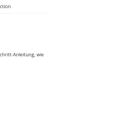
Action
Schritt-Anleitung, wie