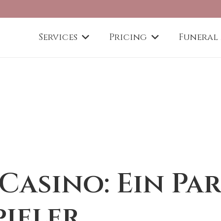
Services
Pricing
Funeral
Casino: Ein Pa
pieler