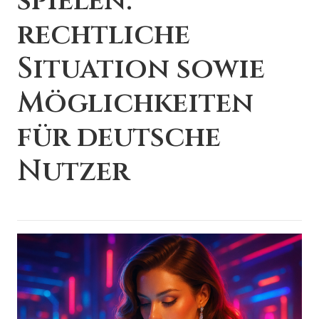
spielen:
rechtliche
Situation sowie
Möglichkeiten
für deutsche
Nutzer