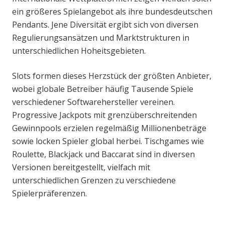
ein größeres Spielangebot als ihre bundesdeutschen
Pendants. Jene Diversität ergibt sich von diversen
Regulierungsansätzen und Marktstrukturen in
unterschiedlichen Hoheitsgebieten.
Slots formen dieses Herzstück der größten Anbieter,
wobei globale Betreiber häufig Tausende Spiele
verschiedener Softwarehersteller vereinen.
Progressive Jackpots mit grenzüberschreitenden
Gewinnpools erzielen regelmäßig Millionenbeträge
sowie locken Spieler global herbei. Tischgames wie
Roulette, Blackjack und Baccarat sind in diversen
Versionen bereitgestellt, vielfach mit
unterschiedlichen Grenzen zu verschiedene
Spielerpräferenzen.