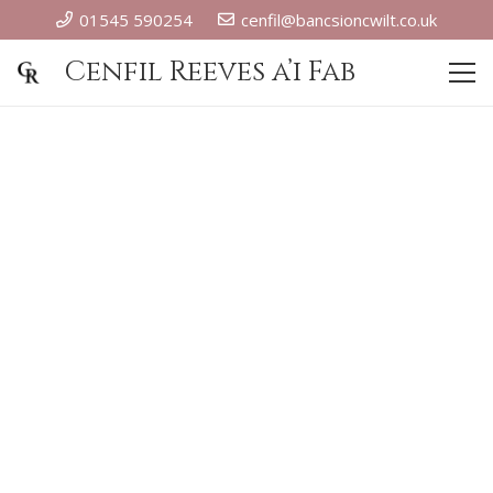
01545 590254
cenfil@bancsioncwilt.co.uk
Cenfil Reeves a’i Fab