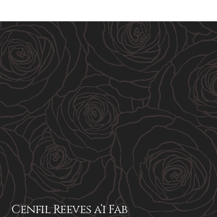
Cenfil Reeves a’i Fab