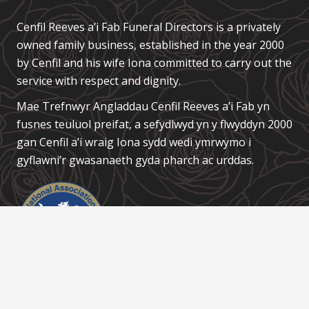
Cenfil Reeves a’i Fab Funeral Directors is a privately
owned family business, established in the year 2000
by Cenfil and his wife Iona committed to carry out the
service with respect and dignity.
Mae Trefnwyr Angladdau
Cenfil Reeves a’i Fab
yn
fusnes teuluol preifat, a sefydlwyd yn y flwyddyn 2000
gan Cenfil a’i wraig Iona sydd wedi ymrwymo i
gyflawni’r gwasanaeth gyda pharch ac urddas.
Links / Dolenni