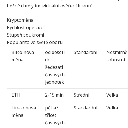
běžně chtěly individuální ověření klientů.
Kryptoměna
Rychlost operace
Stupeň soukromí
Popularita ve světě oboru
Bitcoinová
od deseti
Standardní
Nesmírně
měna
do
robustní
šedesáti
časových
jednotek
ETH
2-15 min
Střední
Velká
Litecoinová
pět až
Standardní
Velká
měna
třicet
časových