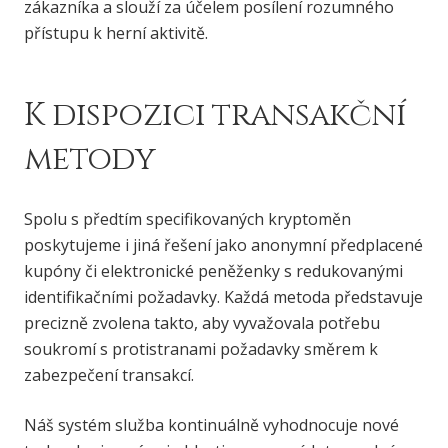
zákazníka a slouží za účelem posílení rozumného
přístupu k herní aktivitě.
K dispozici transakční
metody
Spolu s předtím specifikovaných kryptoměn
poskytujeme i jiná řešení jako anonymní předplacené
kupóny či elektronické peněženky s redukovanými
identifikačními požadavky. Každá metoda představuje
precizně zvolena takto, aby vyvažovala potřebu
soukromí s protistranami požadavky směrem k
zabezpečení transakcí.
Náš systém služba kontinuálně vyhodnocuje nové