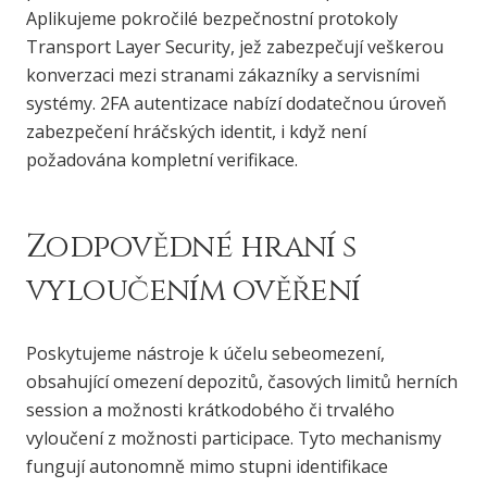
Aplikujeme pokročilé bezpečnostní protokoly
Transport Layer Security, jež zabezpečují veškerou
konverzaci mezi stranami zákazníky a servisními
systémy. 2FA autentizace nabízí dodatečnou úroveň
zabezpečení hráčských identit, i když není
požadována kompletní verifikace.
Zodpovědné hraní s
vyloučením ověření
Poskytujeme nástroje k účelu sebeomezení,
obsahující omezení depozitů, časových limitů herních
session a možnosti krátkodobého či trvalého
vyloučení z možnosti participace. Tyto mechanismy
fungují autonomně mimo stupni identifikace