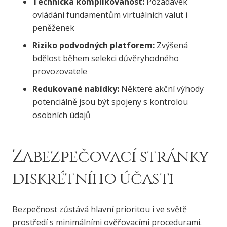
Technická komplikovanost:
Požadavek
ovládání fundamentům virtuálních valut i
peněženek
Riziko podvodných platforem:
Zvýšená
bdělost během selekci důvěryhodného
provozovatele
Redukované nabídky:
Některé akční výhody
potenciálně jsou být spojeny s kontrolou
osobních údajů
Zabezpečovací stránky
diskrétního účasti
Bezpečnost zůstává hlavní prioritou i ve světě
prostředí s minimálními ověřovacími procedurami.