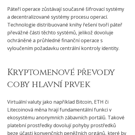
Páteří operace zůstávají současné šifrovací systémy
a decentralizované systémy procesu operací.
Technologie distribuované knihy řešení tvoří páteř
převážné části těchto systémů, jelikož dovoluje
ochráněné a průhledné finanční operace s
vyloučením požadavku centrální kontroly identity.
Kryptomenové převody
coby hlavní prvek
Virtuální valuty jako například Bitcoin, ETH či
Litecoinová měna hrají fundamentální funkci v
ekosystému anonymních zábavních portálů. Takové
platební prostředky dovolují pohyby prostředků
beze účasti konvenčních peněžních orgánů, které by