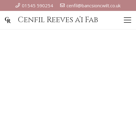
01545 590254
cenfil@bancsioncwilt.co.uk
Cenfil Reeves a’i Fab