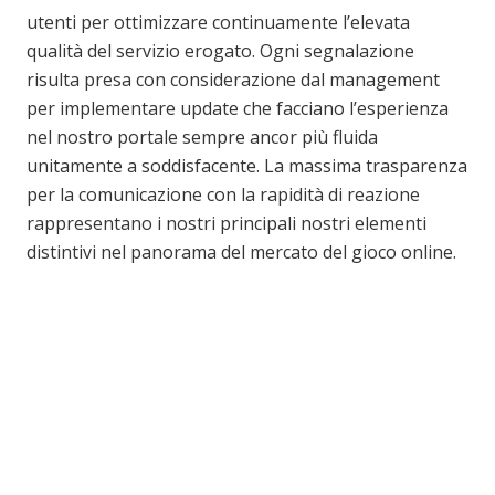
utenti per ottimizzare continuamente l’elevata
qualità del servizio erogato. Ogni segnalazione
risulta presa con considerazione dal management
per implementare update che facciano l’esperienza
nel nostro portale sempre ancor più fluida
unitamente a soddisfacente. La massima trasparenza
per la comunicazione con la rapidità di reazione
rappresentano i nostri principali nostri elementi
distintivi nel panorama del mercato del gioco online.