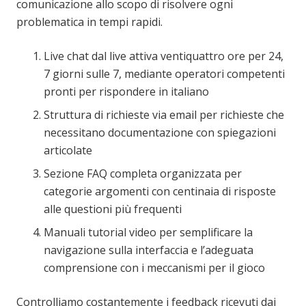
comunicazione allo scopo di risolvere ogni
problematica in tempi rapidi.
Live chat dal live attiva ventiquattro ore per 24,
7 giorni sulle 7, mediante operatori competenti
pronti per rispondere in italiano
Struttura di richieste via email per richieste che
necessitano documentazione con spiegazioni
articolate
Sezione FAQ completa organizzata per
categorie argomenti con centinaia di risposte
alle questioni più frequenti
Manuali tutorial video per semplificare la
navigazione sulla interfaccia e l’adeguata
comprensione con i meccanismi per il gioco
Controlliamo costantemente i feedback ricevuti dai