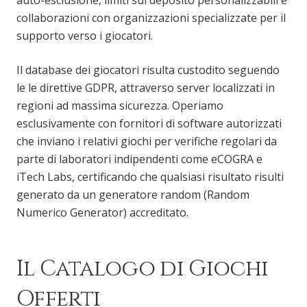
auto-esclusione, limiti sui deposito personalizzabili e
collaborazioni con organizzazioni specializzate per il
supporto verso i giocatori.
Il database dei giocatori risulta custodito seguendo
le le direttive GDPR, attraverso server localizzati in
regioni ad massima sicurezza. Operiamo
esclusivamente con fornitori di software autorizzati
che inviano i relativi giochi per verifiche regolari da
parte di laboratori indipendenti come eCOGRA e
iTech Labs, certificando che qualsiasi risultato risulti
generato da un generatore random (Random
Numerico Generator) accreditato.
Il Catalogo di Giochi
Offerti