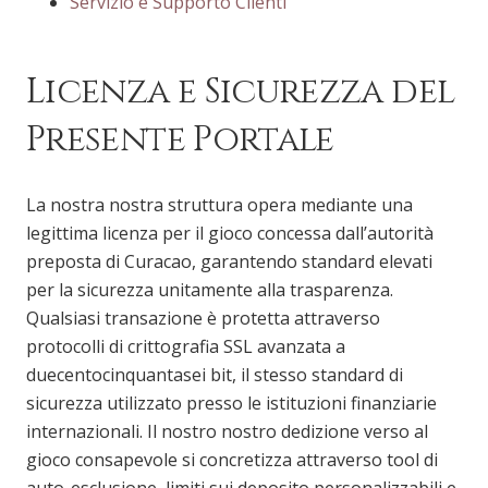
Servizio e Supporto Clienti
Licenza e Sicurezza del
Presente Portale
La nostra nostra struttura opera mediante una
legittima licenza per il gioco concessa dall’autorità
preposta di Curacao, garantendo standard elevati
per la sicurezza unitamente alla trasparenza.
Qualsiasi transazione è protetta attraverso
protocolli di crittografia SSL avanzata a
duecentocinquantasei bit, il stesso standard di
sicurezza utilizzato presso le istituzioni finanziarie
internazionali. Il nostro nostro dedizione verso al
gioco consapevole si concretizza attraverso tool di