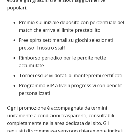
extra e giri gratuiti tra le slot maggiormente
popolari.
Premio sul iniziale deposito con percentuale del
match che arriva al limite prestabilito
Free spins settimanali su giochi selezionati
presso il nostro staff
Rimborso periodico per le perdite nette
accumulate
Tornei esclusivi dotati di montepremi certificati
Programma VIP a livelli progressivi con benefit
personalizzati
Ogni promozione è accompagnata da termini
unitamente a condizioni trasparenti, consultabili
completamente nella area dedicata del sito. Gli
requisiti di scommessa vengono chiaramente indicati,