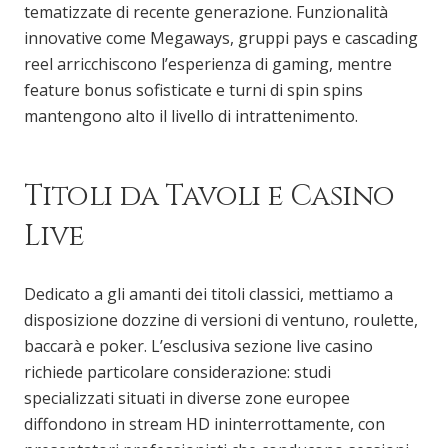
tematizzate di recente generazione. Funzionalità
innovative come Megaways, gruppi pays e cascading
reel arricchiscono l’esperienza di gaming, mentre
feature bonus sofisticate e turni di spin spins
mantengono alto il livello di intrattenimento.
Titoli da Tavoli e Casino
Live
Dedicato a gli amanti dei titoli classici, mettiamo a
disposizione dozzine di versioni di ventuno, roulette,
baccarà e poker. L’esclusiva sezione live casino
richiede particolare considerazione: studi
specializzati situati in diverse zone europee
diffondono in stream HD ininterrottamente, con