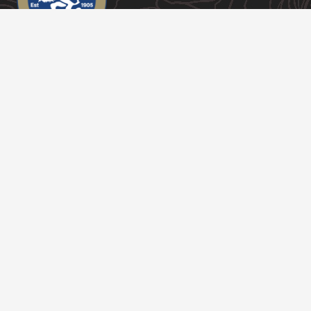
Links / Dolenni
About Us
Contact
Funeral Services
Coffins
Funeral Plans
Chapel of Rest
Pricing
Funeral Notices