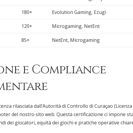
180+
Evolution Gaming, Ezugi
120+
Microgaming, NetEnt
85+
NetEnt, Microgaming
one e Compliance
mentare
nza rilasciata dall’Autorità di Controllo di Curaçao (Licenza 
 footer del nostro sito web. Questa certificazione ci impone st
ndi dei giocatori, equità dei giochi e pratiche operative chiare