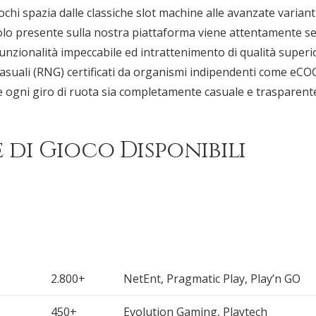
iochi spazia dalle classiche slot machine alle avanzate varianti
tolo presente sulla nostra piattaforma viene attentamente se
funzionalità impeccabile ed intrattenimento di qualità superi
asuali (RNG) certificati da organismi indipendenti come eC
 ogni giro di ruota sia completamente casuale e trasparent
 di Gioco Disponibili
2.800+
NetEnt, Pragmatic Play, Play’n GO
450+
Evolution Gaming, Playtech