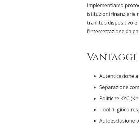
Implementiamo protocoll
istituzioni finanziari
tra il tuo dispositivo 
l’intercettazione da pa
Vantaggi 
Autenticazione a d
Separazione compl
Politiche KYC (Kn
Tool di gioco res
Autoesclusione t