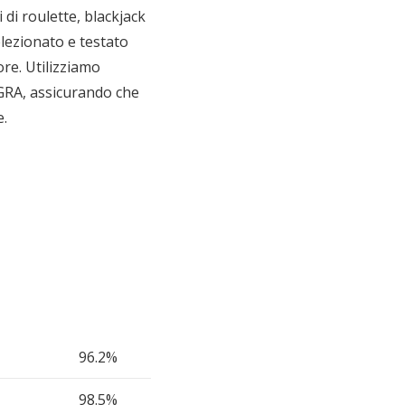
 di roulette, blackjack
lezionato e testato
ore. Utilizziamo
OGRA, assicurando che
e.
96.2%
98.5%