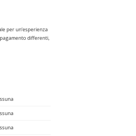
ale per un’esperienza
 pagamento differenti,
ssuna
ssuna
ssuna