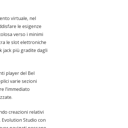
nto virtuale, nel
ddisfare le esigenze
icolosa verso i minimi
ra le slot elettroniche
k jack più gradite dagli
ti player del Bel
lici varie sezioni
re l’immediato
zzate.
do creazioni relativi
 Evolution Studio con
player navigati possano