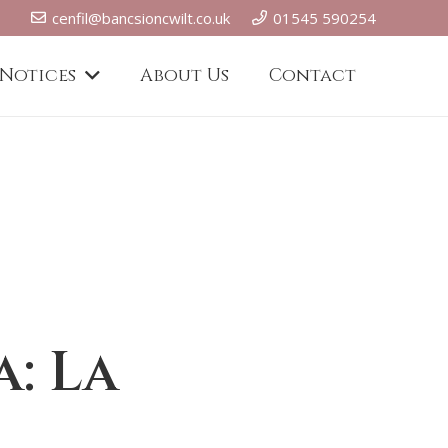
cenfil@bancsioncwilt.co.uk
01545 590254
 Notices
About Us
Contact
: La