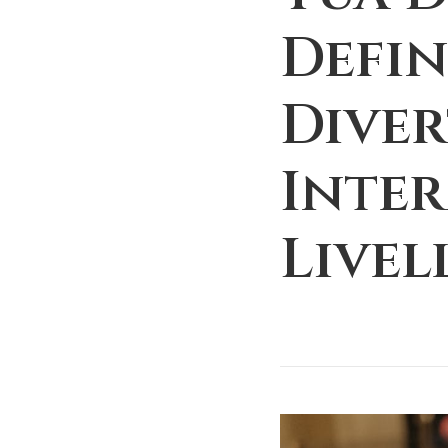
Defin
Diver
Inter
Livel