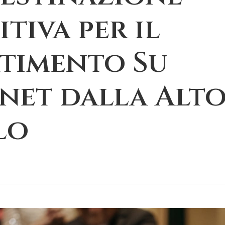
itiva per il
timento Su
net dalla Alt
lo