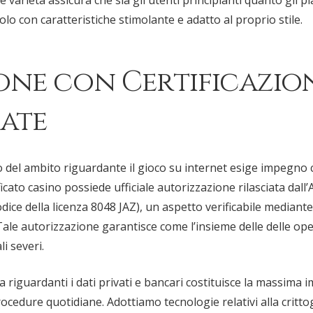
lo con caratteristiche stimolante e adatto al proprio stile.
one con Certificazio
cate
 del ambito riguardante il gioco su internet esige impegno 
icato casino possiede ufficiale autorizzazione rilasciata dall
ice della licenza 8048 JAZ), un aspetto verificabile mediante i
 Tale autorizzazione garantisce come l’insieme delle delle op
i severi.
a riguardanti i dati privati e bancari costituisce la massima
rocedure quotidiane. Adottiamo tecnologie relativi alla critt