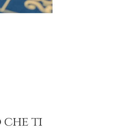
 che ti